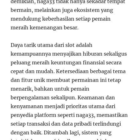
demikian, naga33 tidak hanya sekadar tempat
bermain, melainkan juga ekosistem yang
mendukung keberhasilan setiap pemain
meraih kemenangan besar.
Daya tarik utama dari slot adalah
kemampuannya menyajikan hiburan sekaligus
peluang meraih keuntungan finansial secara
cepat dan mudah. Ketersediaan berbagai tema
dan fitur unik membuat permainan ini tetap
menarik, bahkan untuk pemain
berpengalaman sekalipun. Keamanan dan
kenyamanan menjadi prioritas utama dari
penyedia platform seperti naga33, memastikan
setiap transaksi dan data pribadi terlindungi
dengan baik. Ditambah lagi, sistem yang