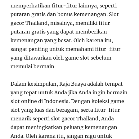
memperhatikan fitur-fitur lainnya, seperti
putaran gratis dan bonus kemenangan. Slot
gacor Thailand, misalnya, memiliki fitur
putaran gratis yang dapat memberikan
kemenangan yang besar. Oleh karena itu,
sangat penting untuk memahami fitur-fitur
yang ditawarkan oleh game slot sebelum
memulai bermain.
Dalam kesimpulan, Raja Buaya adalah tempat
yang tepat untuk Anda jika Anda ingin bermain
slot online di Indonesia. Dengan koleksi game
slot yang luas dan beragam, serta fitur-fitur
menarik seperti slot gacor Thailand, Anda
dapat meningkatkan peluang kemenangan
Anda. Oleh karena itu, jangan ragu untuk