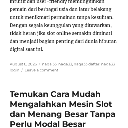
intuitif dan user-friendly memungkinkan
pemain dari berbagai usia dan latar belakang
untuk menikmati permainan tanpa kesulitan.
Dengan segala keunggulan yang ditawarkan,
tidak heran jika slot online semakin diminati
dan menjadi bagian penting dari dunia hiburan
digital saat ini.
Posted
Tags
August 8, 2026
naga 33
,
naga33
,
naga33 daftar
,
naga33
on
on
login
Leave a comment
Pelajari
Strategi
Jitu
Temukan Cara Mudah
Mendapatkan
Bonus
Mengalahkan Mesin Slot
dan
dan Menang Besar Tanpa
Jackpot
dari
Perlu Modal Besar
Situs