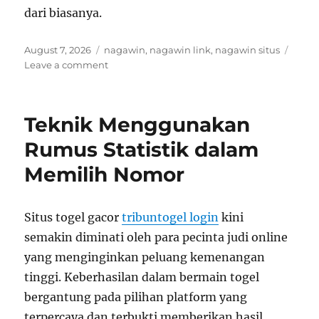
dari biasanya.
Posted
Tags
August 7, 2026
nagawin
,
nagawin link
,
nagawin situs
on
on
Leave a comment
Temukan
Cara
Mudah
Teknik Menggunakan
Mengalahkan
Mesin
Rumus Statistik dalam
Slot
Memilih Nomor
dan
Menang
Besar
Tanpa
Situs togel gacor
tribuntogel login
kini
Perlu
semakin diminati oleh para pecinta judi online
Modal
yang menginginkan peluang kemenangan
Besar
tinggi. Keberhasilan dalam bermain togel
bergantung pada pilihan platform yang
terpercaya dan terbukti memberikan hasil