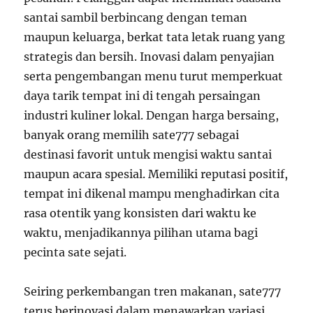
santai sambil berbincang dengan teman
maupun keluarga, berkat tata letak ruang yang
strategis dan bersih. Inovasi dalam penyajian
serta pengembangan menu turut memperkuat
daya tarik tempat ini di tengah persaingan
industri kuliner lokal. Dengan harga bersaing,
banyak orang memilih sate777 sebagai
destinasi favorit untuk mengisi waktu santai
maupun acara spesial. Memiliki reputasi positif,
tempat ini dikenal mampu menghadirkan cita
rasa otentik yang konsisten dari waktu ke
waktu, menjadikannya pilihan utama bagi
pecinta sate sejati.
Seiring perkembangan tren makanan, sate777
terus berinovasi dalam menawarkan variasi