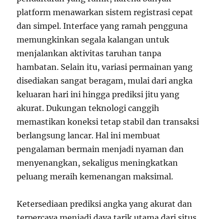
platform menawarkan sistem registrasi cepat
dan simpel. Interface yang ramah pengguna
memungkinkan segala kalangan untuk
menjalankan aktivitas taruhan tanpa
hambatan. Selain itu, variasi permainan yang
disediakan sangat beragam, mulai dari angka
keluaran hari ini hingga prediksi jitu yang
akurat. Dukungan teknologi canggih
memastikan koneksi tetap stabil dan transaksi
berlangsung lancar. Hal ini membuat
pengalaman bermain menjadi nyaman dan
menyenangkan, sekaligus meningkatkan
peluang meraih kemenangan maksimal.
Ketersediaan prediksi angka yang akurat dan
terpercaya menjadi daya tarik utama dari situs