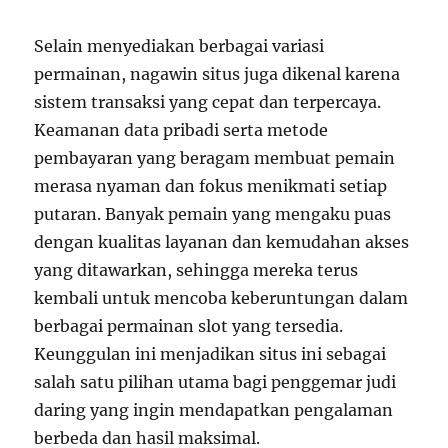
Selain menyediakan berbagai variasi
permainan, nagawin situs juga dikenal karena
sistem transaksi yang cepat dan terpercaya.
Keamanan data pribadi serta metode
pembayaran yang beragam membuat pemain
merasa nyaman dan fokus menikmati setiap
putaran. Banyak pemain yang mengaku puas
dengan kualitas layanan dan kemudahan akses
yang ditawarkan, sehingga mereka terus
kembali untuk mencoba keberuntungan dalam
berbagai permainan slot yang tersedia.
Keunggulan ini menjadikan situs ini sebagai
salah satu pilihan utama bagi penggemar judi
daring yang ingin mendapatkan pengalaman
berbeda dan hasil maksimal.