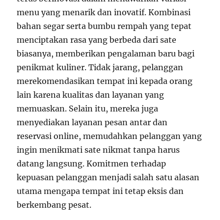
menu yang menarik dan inovatif. Kombinasi
bahan segar serta bumbu rempah yang tepat
menciptakan rasa yang berbeda dari sate
biasanya, memberikan pengalaman baru bagi
penikmat kuliner. Tidak jarang, pelanggan
merekomendasikan tempat ini kepada orang
lain karena kualitas dan layanan yang
memuaskan. Selain itu, mereka juga
menyediakan layanan pesan antar dan
reservasi online, memudahkan pelanggan yang
ingin menikmati sate nikmat tanpa harus
datang langsung. Komitmen terhadap
kepuasan pelanggan menjadi salah satu alasan
utama mengapa tempat ini tetap eksis dan
berkembang pesat.