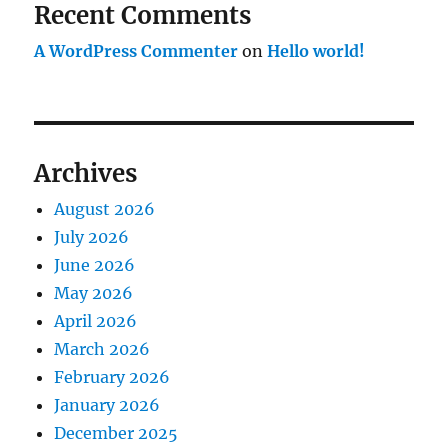
Recent Comments
A WordPress Commenter
on
Hello world!
Archives
August 2026
July 2026
June 2026
May 2026
April 2026
March 2026
February 2026
January 2026
December 2025