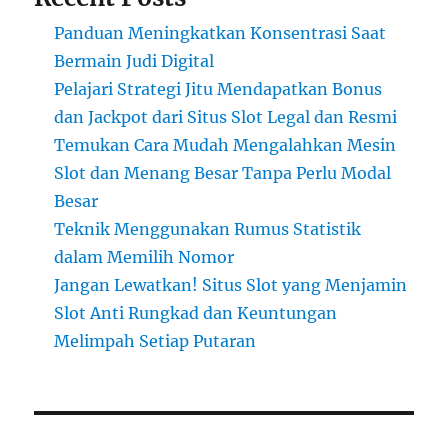
Panduan Meningkatkan Konsentrasi Saat
Bermain Judi Digital
Pelajari Strategi Jitu Mendapatkan Bonus
dan Jackpot dari Situs Slot Legal dan Resmi
Temukan Cara Mudah Mengalahkan Mesin
Slot dan Menang Besar Tanpa Perlu Modal
Besar
Teknik Menggunakan Rumus Statistik
dalam Memilih Nomor
Jangan Lewatkan! Situs Slot yang Menjamin
Slot Anti Rungkad dan Keuntungan
Melimpah Setiap Putaran