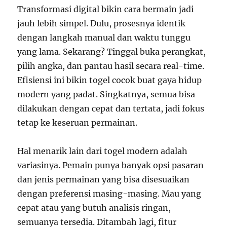
Transformasi digital bikin cara bermain jadi
jauh lebih simpel. Dulu, prosesnya identik
dengan langkah manual dan waktu tunggu
yang lama. Sekarang? Tinggal buka perangkat,
pilih angka, dan pantau hasil secara real-time.
Efisiensi ini bikin togel cocok buat gaya hidup
modern yang padat. Singkatnya, semua bisa
dilakukan dengan cepat dan tertata, jadi fokus
tetap ke keseruan permainan.
Hal menarik lain dari togel modern adalah
variasinya. Pemain punya banyak opsi pasaran
dan jenis permainan yang bisa disesuaikan
dengan preferensi masing-masing. Mau yang
cepat atau yang butuh analisis ringan,
semuanya tersedia. Ditambah lagi, fitur