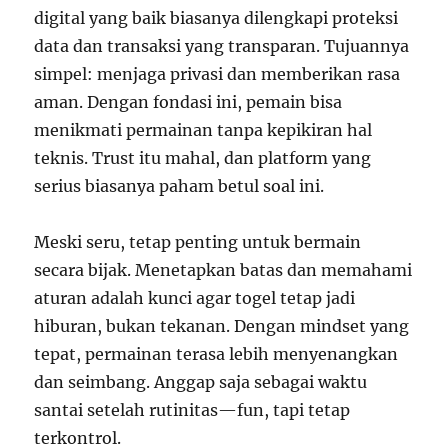
digital yang baik biasanya dilengkapi proteksi
data dan transaksi yang transparan. Tujuannya
simpel: menjaga privasi dan memberikan rasa
aman. Dengan fondasi ini, pemain bisa
menikmati permainan tanpa kepikiran hal
teknis. Trust itu mahal, dan platform yang
serius biasanya paham betul soal ini.
Meski seru, tetap penting untuk bermain
secara bijak. Menetapkan batas dan memahami
aturan adalah kunci agar togel tetap jadi
hiburan, bukan tekanan. Dengan mindset yang
tepat, permainan terasa lebih menyenangkan
dan seimbang. Anggap saja sebagai waktu
santai setelah rutinitas—fun, tapi tetap
terkontrol.