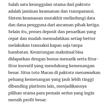
Salah satu keunggulan utama dari paktoto
adalah jaminan keamanan dan transparansi.
Sistem keamanan mutakhir melindungi data
dan dana pengguna dari ancaman pihak ketiga.
Selain itu, proses deposit dan penarikan yang
cepat dan mudah memudahkan setiap bettor
melakukan transaksi kapan saja tanpa
hambatan. Keuntungan maksimal bisa
didapatkan dengan bonus menarik serta fitur-
fitur inovatif yang mendukung kemenangan
besar. Situs toto Macau di paktoto menawarkan
peluang kemenangan yang jauh lebih tinggi
dibanding platform lain, menjadikannya
pilihan utama para pemain serius yang ingin
meraih profit besar.