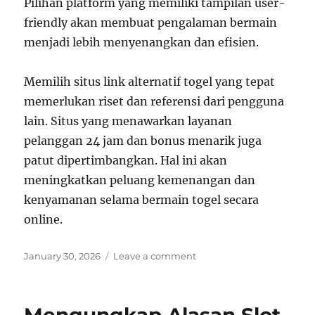
Pilihan platform yang memiliki tampilan user-
friendly akan membuat pengalaman bermain
menjadi lebih menyenangkan dan efisien.
Memilih situs link alternatif togel yang tepat
memerlukan riset dan referensi dari pengguna
lain. Situs yang menawarkan layanan
pelanggan 24 jam dan bonus menarik juga
patut dipertimbangkan. Hal ini akan
meningkatkan peluang kemenangan dan
kenyamanan selama bermain togel secara
online.
Posted
on
January 30, 2026
Leave a comment
on
Gerbang
Online
Bandar
Toto