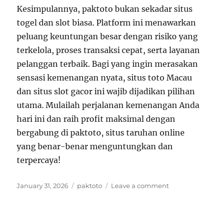
Kesimpulannya, paktoto bukan sekadar situs
togel dan slot biasa. Platform ini menawarkan
peluang keuntungan besar dengan risiko yang
terkelola, proses transaksi cepat, serta layanan
pelanggan terbaik. Bagi yang ingin merasakan
sensasi kemenangan nyata, situs toto Macau
dan situs slot gacor ini wajib dijadikan pilihan
utama. Mulailah perjalanan kemenangan Anda
hari ini dan raih profit maksimal dengan
bergabung di paktoto, situs taruhan online
yang benar-benar menguntungkan dan
terpercaya!
Posted
Tags
on
January 31, 2026
paktoto
Leave a comment
on
Mengapa
Situs
Toto