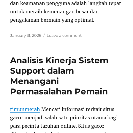
dan keamanan pengguna adalah langkah tepat
untuk meraih kemenangan besar dan
pengalaman bermain yang optimal.
Posted
on
January 31, 2026
Leave a comment
on
Kenali
Karakteristik
Situs
Analisis Kinerja Sistem
Gacor
untuk
Support dalam
Memaksimalkan
Menangani
Keuntungan
Permasalahan Pemain
timunmerah
Mencari informasi terkait situs
gacor menjadi salah satu prioritas utama bagi
para pecinta taruhan online. Situs gacor