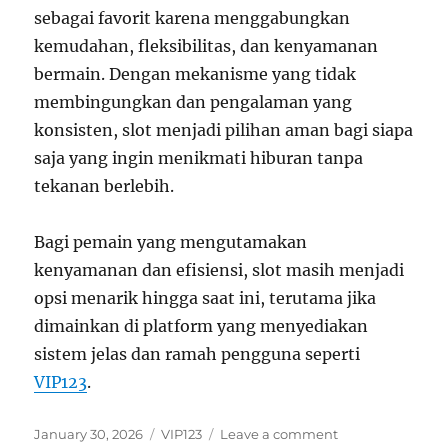
sebagai favorit karena menggabungkan
kemudahan, fleksibilitas, dan kenyamanan
bermain. Dengan mekanisme yang tidak
membingungkan dan pengalaman yang
konsisten, slot menjadi pilihan aman bagi siapa
saja yang ingin menikmati hiburan tanpa
tekanan berlebih.
Bagi pemain yang mengutamakan
kenyamanan dan efisiensi, slot masih menjadi
opsi menarik hingga saat ini, terutama jika
dimainkan di platform yang menyediakan
sistem jelas dan ramah pengguna seperti
VIP123
.
Posted
Tags
on
January 30, 2026
VIP123
Leave a comment