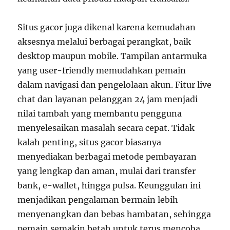
Situs gacor juga dikenal karena kemudahan
aksesnya melalui berbagai perangkat, baik
desktop maupun mobile. Tampilan antarmuka
yang user-friendly memudahkan pemain
dalam navigasi dan pengelolaan akun. Fitur live
chat dan layanan pelanggan 24 jam menjadi
nilai tambah yang membantu pengguna
menyelesaikan masalah secara cepat. Tidak
kalah penting, situs gacor biasanya
menyediakan berbagai metode pembayaran
yang lengkap dan aman, mulai dari transfer
bank, e-wallet, hingga pulsa. Keunggulan ini
menjadikan pengalaman bermain lebih
menyenangkan dan bebas hambatan, sehingga
pemain semakin betah untuk terus mencoba