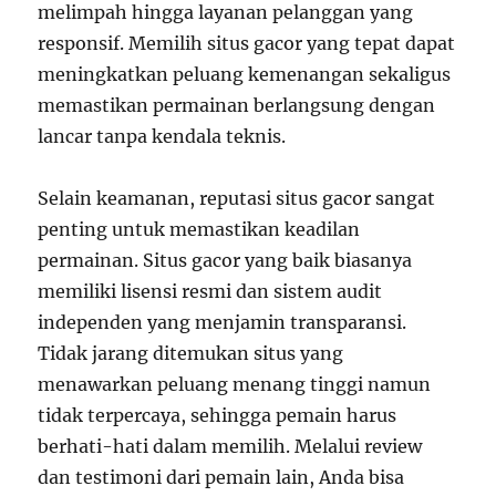
melimpah hingga layanan pelanggan yang
responsif. Memilih situs gacor yang tepat dapat
meningkatkan peluang kemenangan sekaligus
memastikan permainan berlangsung dengan
lancar tanpa kendala teknis.
Selain keamanan, reputasi situs gacor sangat
penting untuk memastikan keadilan
permainan. Situs gacor yang baik biasanya
memiliki lisensi resmi dan sistem audit
independen yang menjamin transparansi.
Tidak jarang ditemukan situs yang
menawarkan peluang menang tinggi namun
tidak terpercaya, sehingga pemain harus
berhati-hati dalam memilih. Melalui review
dan testimoni dari pemain lain, Anda bisa