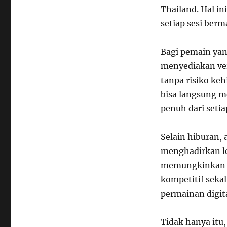
Thailand. Hal i
setiap sesi berm
Bagi pemain yan
menyediakan ver
tanpa risiko keh
bisa langsung m
penuh dari setia
Selain hiburan,
menghadirkan l
memungkinkan i
kompetitif seka
permainan digita
Tidak hanya itu