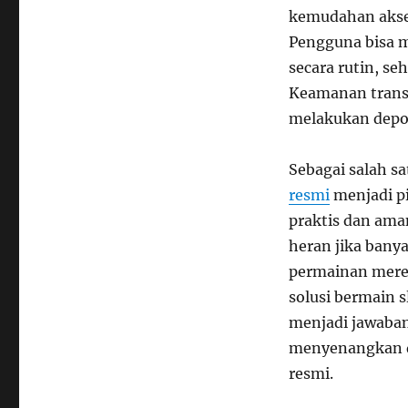
kemudahan akses
Pengguna bisa 
secara rutin, s
Keamanan transa
melakukan depos
Sebagai salah sa
resmi
menjadi pi
praktis dan ama
heran jika bany
permainan merek
solusi bermain s
menjadi jawaban
menyenangkan d
resmi.