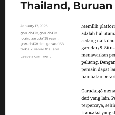
Thailand, Buruan
Posted
January 17, 2026
Memilih platfor
on
Tags
garuda138
,
garuda138
adalah hal utama
login
,
garuda138 resmi
,
sedang naik daun
garuda138 slot
,
garuda138
garuda138. Situs
terbaik
,
server thailand
menawarkan pen
on
Leave a comment
Jackpot
peluang. Dengan
Langsung
pemain dapat la
di
hambatan berart
Slot
Server
Thailand,
Garuda138 mena
Buruan
dari yang lain. 
Main!
terpercaya, seh
transaksi yang 