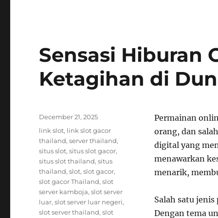
Sensasi Hiburan 
Ketagihan di Du
Posted
December 21, 2025
Permainan online
on
Tags
link slot
,
link slot gacor
orang, dan sala
thailand
,
server thailand
,
digital yang me
situs slot
,
situs slot gacor
,
menawarkan kes
situs slot thailand
,
situs
thailand
,
slot
,
slot gacor
,
menarik, membu
slot gacor Thailand
,
slot
server kamboja
,
slot server
Salah satu jeni
luar
,
slot server luar negeri
,
slot server thailand
,
slot
Dengan tema uni