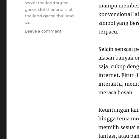
server thailand super
mampu memberik
gacor
,
slot thailand
,
slot
konvensional la
thailand gacor
,
thailand
slot
simbol yang be
on
Leave a comment
terpacu.
Sensasi
Hiburan
Selain sensasi 
Online
yang
alasan banyak or
Bikin
saja, cukup den
Ketagihan
internet. Fitur-
di
Dunia
interaktif, mem
Permainan
merasa bosan.
Keuntungan lain
hingga tema mod
memilih sesuai s
fantasi, atau ba