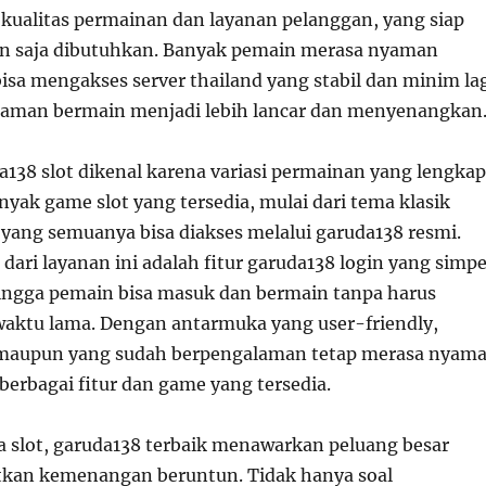
i kualitas permainan dan layanan pelanggan, yang siap
 saja dibutuhkan. Banyak pemain merasa nyaman
isa mengakses server thailand yang stabil dan minim la
laman bermain menjadi lebih lancar dan menyenangkan
da138 slot dikenal karena variasi permainan yang lengkap
yak game slot yang tersedia, mulai dari tema klasik
yang semuanya bisa diakses melalui garuda138 resmi.
dari layanan ini adalah fitur garuda138 login yang simpe
hingga pemain bisa masuk dan bermain tanpa harus
aktu lama. Dengan antarmuka yang user-friendly,
maupun yang sudah berpengalaman tetap merasa nyam
berbagai fitur dan game yang tersedia.
ta slot, garuda138 terbaik menawarkan peluang besar
kan kemenangan beruntun. Tidak hanya soal