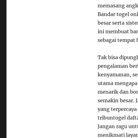
memasang angka
Bandar togel on
besar serta sis
ini membuat ban
sebagai tempat
Tak bisa dipung
pengalaman berb
kenyamanan, ser
utama mengapa s
menarik dan bo
semakin besar. J
yang terpercay
tribuntogel daf
Jangan ragu unt
menikmati layan