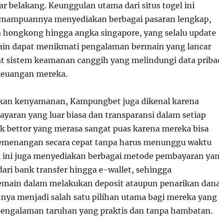
tar belakang. Keunggulan utama dari situs togel ini
kemampuannya menyediakan berbagai pasaran lengkap,
a hongkong hingga angka singapore, yang selalu update
main dapat menikmati pengalaman bermain yang lancar
t sistem keamanan canggih yang melindungi data priba
 keuangan mereka.
kan kenyamanan, Kampungbet juga dikenal karena
yaran yang luar biasa dan transparansi dalam setiap
ak bettor yang merasa sangat puas karena mereka bisa
menangan secara cepat tanpa harus menunggu waktu
el ini juga menyediakan berbagai metode pembayaran ya
 dari bank transfer hingga e-wallet, sehingga
ain dalam melakukan deposit ataupun penarikan dana
nya menjadi salah satu pilihan utama bagi mereka yang
engalaman taruhan yang praktis dan tanpa hambatan.