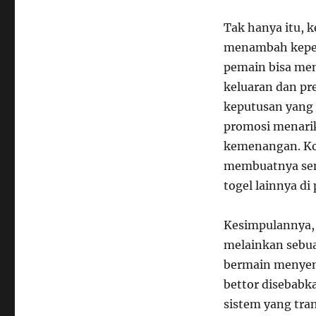
Tak hanya itu, 
menambah keper
pemain bisa men
keluaran dan pr
keputusan yang
promosi menari
kemenangan. Kom
membuatnya sem
togel lainnya di p
Kesimpulannya, 
melainkan sebu
bermain menyen
bettor disebabk
sistem yang tra