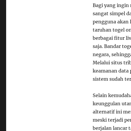
kemenangan
Bagi yang ingin
sangat simpel d
pengguna akan 
taruhan togel o
berbagai fitur 
saja. Bandar to
negara, sehingg
Melalui situs tr
keamanan data p
sistem sudah ter
Selain kemudaha
keunggulan uta
alternatif ini 
meski terjadi p
berjalan lancar