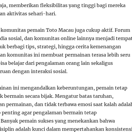
ja, memberikan fleksibilitas yang tinggi bagi mereka
n aktivitas sehari-hari.
, komunitas pemain Toto Macau juga cukup aktif. Forum
edia sosial, dan komunitas online lainnya menjadi tempa
uk berbagi tips, strategi, hingga cerita kemenangan
an komunitas ini membuat permainan terasa lebih seru
sa belajar dari pengalaman orang lain sekaligus
an dengan interaksi sosial.
inan ini mengandalkan keberuntungan, pemain tetap
k bermain secara bijak. Mengatur batas taruhan,
 permainan, dan tidak terbawa emosi saat kalah adala
p penting agar pengalaman bermain tetap
Banyak pemain sukses yang menekankan bahwa
isiplin adalah kunci dalam mempertahankan konsistens