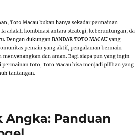
han, Toto Macau bukan hanya sekadar permainan
Ia adalah kombinasi antara strategi, keberuntungan, d
eru. Dengan dukungan
BANDAR TOTO MACAU
yang
komunitas pemain yang aktif, pengalaman bermain
n menyenangkan dan aman. Bagi siapa pun yang ingin
 permainan toto, Toto Macau bisa menjadi pilihan yang
nuh tantangan.
k Angka: Panduan
ogel