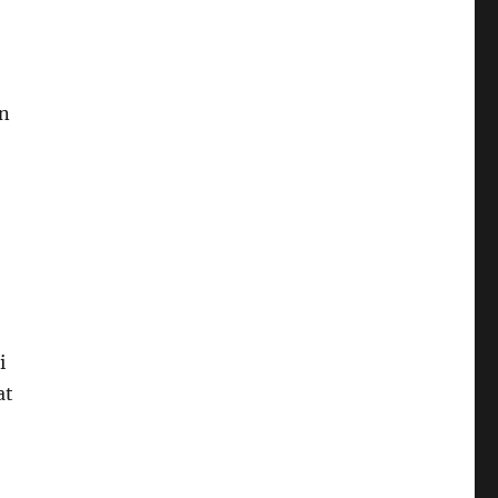
an
i
at