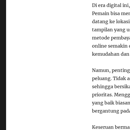
Di era digital i
Pemain bisa mem
datang ke lokasi
tampilan yang us
metode pembaya
online semakin 
kemudahan dan f
Namun, penting 
peluang. Tidak 
sehingga bersik
prioritas. Meng
yang baik biasa
bergantung pad
Keseruan bermai