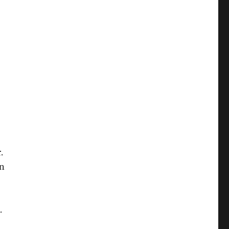
.
an
.