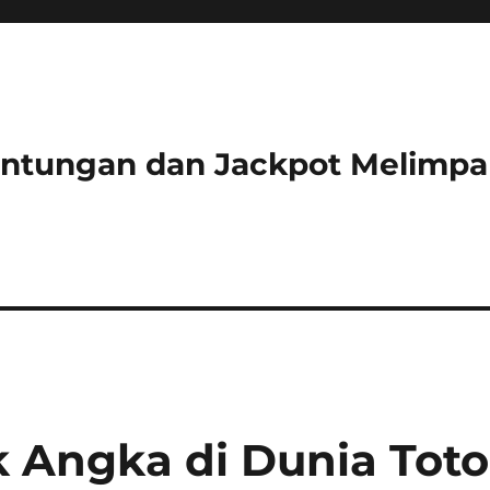
untungan dan Jackpot Melimp
 Angka di Dunia Toto