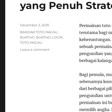
yang Penuh Strat
Posted
December 2, 2025
Permainan toto 
on
Tags
BANDAR TOTO MACAU
,
terutama bagi 
BUKTI4D
,
BUKTI4D LOGIN
,
keberuntungan. 
TOTO MACAU
sebuah permain
on
Leave a comment
pengundian yang
Serunya
Menebak
berbagai kalang
Angka
di
Bagi pemula, mu
Dunia
Toto
sebenarnya kon
yang
dari berbagai p
Penuh
pengundian untu
Strategi
permainan ini b
memilih angka. 