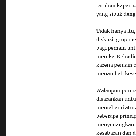
taruhan kapan sa
yang sibuk denga
Tidak hanya itu
diskusi, grup m
bagi pemain unt
mereka. Kehadir
karena pemain bi
menambah keseru
Walaupun perma
disarankan untu
memahami aturan
beberapa prinsi
menyenangkan. 
kesabaran dan d