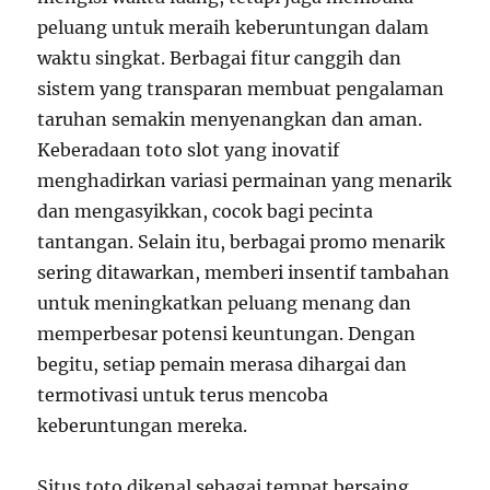
peluang untuk meraih keberuntungan dalam
waktu singkat. Berbagai fitur canggih dan
sistem yang transparan membuat pengalaman
taruhan semakin menyenangkan dan aman.
Keberadaan toto slot yang inovatif
menghadirkan variasi permainan yang menarik
dan mengasyikkan, cocok bagi pecinta
tantangan. Selain itu, berbagai promo menarik
sering ditawarkan, memberi insentif tambahan
untuk meningkatkan peluang menang dan
memperbesar potensi keuntungan. Dengan
begitu, setiap pemain merasa dihargai dan
termotivasi untuk terus mencoba
keberuntungan mereka.
Situs toto dikenal sebagai tempat bersaing