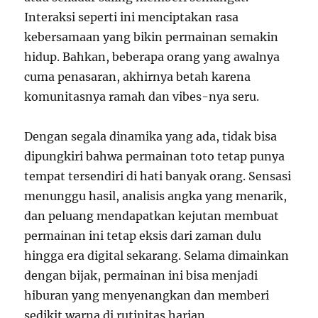
Interaksi seperti ini menciptakan rasa
kebersamaan yang bikin permainan semakin
hidup. Bahkan, beberapa orang yang awalnya
cuma penasaran, akhirnya betah karena
komunitasnya ramah dan vibes-nya seru.
Dengan segala dinamika yang ada, tidak bisa
dipungkiri bahwa permainan toto tetap punya
tempat tersendiri di hati banyak orang. Sensasi
menunggu hasil, analisis angka yang menarik,
dan peluang mendapatkan kejutan membuat
permainan ini tetap eksis dari zaman dulu
hingga era digital sekarang. Selama dimainkan
dengan bijak, permainan ini bisa menjadi
hiburan yang menyenangkan dan memberi
sedikit warna di rutinitas harian.