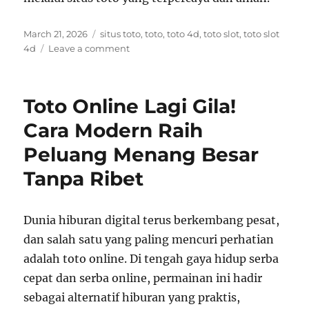
Posted
Tags
March 21, 2026
situs toto
,
toto
,
toto 4d
,
toto slot
,
toto slot
on
on
4d
Leave a comment
Tingkatkan
Hasil
di
Toto Online Lagi Gila!
Situs
Toto
Cara Modern Raih
dengan
Peluang Menang Besar
Metode
Teruji
Tanpa Ribet
Dunia hiburan digital terus berkembang pesat,
dan salah satu yang paling mencuri perhatian
adalah toto online. Di tengah gaya hidup serba
cepat dan serba online, permainan ini hadir
sebagai alternatif hiburan yang praktis,