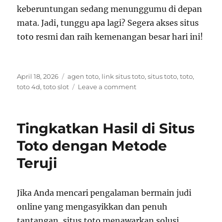
keberuntungan sedang menunggumu di depan
mata. Jadi, tunggu apa lagi? Segera akses situs
toto resmi dan raih kemenangan besar hari ini!
Posted
Tags
April 18, 2026
agen toto
,
link situs toto
,
situs toto
,
toto
,
on
on
toto 4d
,
toto slot
Leave a comment
Akses
Link
Situs
Tingkatkan Hasil di Situs
Toto
Terpercaya
Toto dengan Metode
untuk
Teruji
Pengalaman
Bermain
yang
Lebih
Jika Anda mencari pengalaman bermain judi
Stabil
online yang mengasyikkan dan penuh
tantangan, situs toto menawarkan solusi