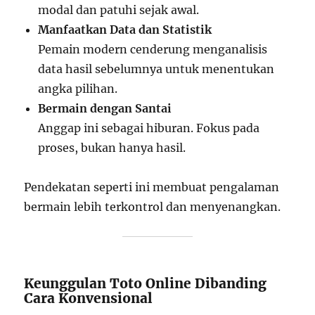
modal dan patuhi sejak awal.
Manfaatkan Data dan Statistik
Pemain modern cenderung menganalisis
data hasil sebelumnya untuk menentukan
angka pilihan.
Bermain dengan Santai
Anggap ini sebagai hiburan. Fokus pada
proses, bukan hanya hasil.
Pendekatan seperti ini membuat pengalaman
bermain lebih terkontrol dan menyenangkan.
Keunggulan Toto Online Dibanding
Cara Konvensional