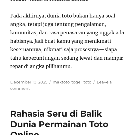
Pada akhirnya, dunia toto bukan hanya soal
angka, tetapi juga tentang pengalaman,
komunitas, dan rasa penasaran yang nggak ada
habisnya. Jadi buat kamu yang menikmati
keseruannya, nikmati saja prosesnya—siapa
tahu keberuntungan sedang lewat dan mampir
tepat di angka pilihanmu.
Posted
Tags
December 10, 2025
maktoto
,
togel
,
toto
Leave a
on
on
comment
Serunya
Menjelajah
Dunia
Rahasia Seru di Balik
Toto
yang
Dunia Permainan Toto
Penuh
Online
Kejutan