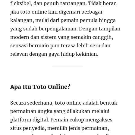
fleksibel, dan penuh tantangan. Tidak heran
jika toto online kini digemari berbagai
kalangan, mulai dari pemain pemula hingga
yang sudah berpengalaman. Dengan tampilan
modern dan sistem yang semakin canggih,
sensasi bermain pun terasa lebih seru dan
relevan dengan gaya hidup kekinian.
Apa Itu Toto Online?
Secara sederhana, toto online adalah bentuk
permainan angka yang dilakukan melalui
platform digital. Pemain cukup mengakses
situs penyedia, memilih jenis permainan,