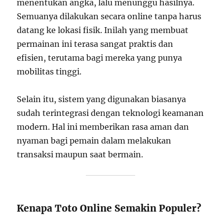
menentukan angka, lalu menunggu hasilnya.
Semuanya dilakukan secara online tanpa harus
datang ke lokasi fisik. Inilah yang membuat
permainan ini terasa sangat praktis dan
efisien, terutama bagi mereka yang punya
mobilitas tinggi.
Selain itu, sistem yang digunakan biasanya
sudah terintegrasi dengan teknologi keamanan
modern. Hal ini memberikan rasa aman dan
nyaman bagi pemain dalam melakukan
transaksi maupun saat bermain.
Kenapa Toto Online Semakin Populer?