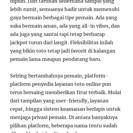
dipilih. Dari taruhan sederhana sampai yang
lebih rumit, semuanya hadir untuk memenuhi
gaya bermain berbagai tipe pemain. Ada yang
suka bermain aman, ada yang all-in vibes, dan
ada juga yang santai tapi tetap berharap
jackpot turun dari langit. Fleksibilitas inilah
yang bikin toto tetap jadi favorit di kalangan
pemain lama maupun pendatang baru.
Seiring bertambahnya pemain, platform-
platform penyedia layanan toto online pun
terus bersaing memberikan fitur terbaik. Mulai
dari tampilan yang user-friendly, layanan
cepat, hingga sistem keamanan berlapis untuk
menjaga privasi pemain. Di antara banyaknya
pilihan platform, beberapa nama tentu sudah