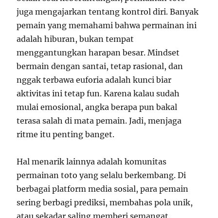
juga mengajarkan tentang kontrol diri. Banyak
pemain yang memahami bahwa permainan ini
adalah hiburan, bukan tempat
menggantungkan harapan besar. Mindset
bermain dengan santai, tetap rasional, dan
nggak terbawa euforia adalah kunci biar
aktivitas ini tetap fun. Karena kalau sudah
mulai emosional, angka berapa pun bakal
terasa salah di mata pemain. Jadi, menjaga
ritme itu penting banget.
Hal menarik lainnya adalah komunitas
permainan toto yang selalu berkembang. Di
berbagai platform media sosial, para pemain
sering berbagi prediksi, membahas pola unik,
atau sekadar saling memberi semangat.