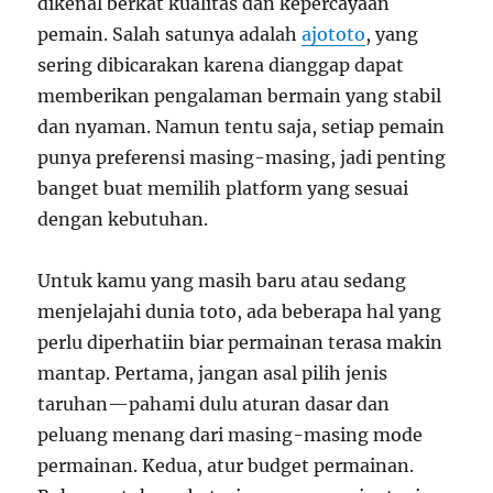
dikenal berkat kualitas dan kepercayaan
pemain. Salah satunya adalah
ajototo
, yang
sering dibicarakan karena dianggap dapat
memberikan pengalaman bermain yang stabil
dan nyaman. Namun tentu saja, setiap pemain
punya preferensi masing-masing, jadi penting
banget buat memilih platform yang sesuai
dengan kebutuhan.
Untuk kamu yang masih baru atau sedang
menjelajahi dunia toto, ada beberapa hal yang
perlu diperhatiin biar permainan terasa makin
mantap. Pertama, jangan asal pilih jenis
taruhan—pahami dulu aturan dasar dan
peluang menang dari masing-masing mode
permainan. Kedua, atur budget permainan.