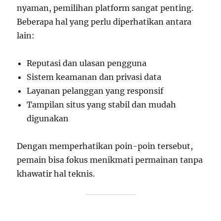
nyaman, pemilihan platform sangat penting.
Beberapa hal yang perlu diperhatikan antara
lain:
Reputasi dan ulasan pengguna
Sistem keamanan dan privasi data
Layanan pelanggan yang responsif
Tampilan situs yang stabil dan mudah
digunakan
Dengan memperhatikan poin-poin tersebut,
pemain bisa fokus menikmati permainan tanpa
khawatir hal teknis.