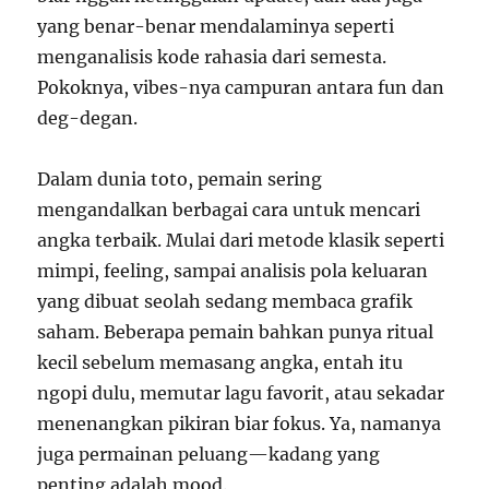
yang benar-benar mendalaminya seperti
menganalisis kode rahasia dari semesta.
Pokoknya, vibes-nya campuran antara fun dan
deg-degan.
Dalam dunia toto, pemain sering
mengandalkan berbagai cara untuk mencari
angka terbaik. Mulai dari metode klasik seperti
mimpi, feeling, sampai analisis pola keluaran
yang dibuat seolah sedang membaca grafik
saham. Beberapa pemain bahkan punya ritual
kecil sebelum memasang angka, entah itu
ngopi dulu, memutar lagu favorit, atau sekadar
menenangkan pikiran biar fokus. Ya, namanya
juga permainan peluang—kadang yang
penting adalah mood.