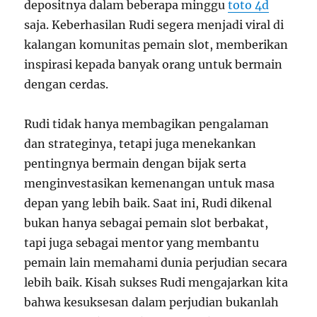
depositnya dalam beberapa minggu
toto 4d
saja. Keberhasilan Rudi segera menjadi viral di
kalangan komunitas pemain slot, memberikan
inspirasi kepada banyak orang untuk bermain
dengan cerdas.
Rudi tidak hanya membagikan pengalaman
dan strateginya, tetapi juga menekankan
pentingnya bermain dengan bijak serta
menginvestasikan kemenangan untuk masa
depan yang lebih baik. Saat ini, Rudi dikenal
bukan hanya sebagai pemain slot berbakat,
tapi juga sebagai mentor yang membantu
pemain lain memahami dunia perjudian secara
lebih baik. Kisah sukses Rudi mengajarkan kita
bahwa kesuksesan dalam perjudian bukanlah