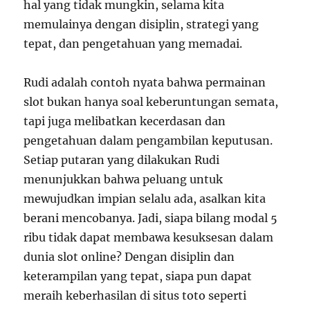
hal yang tidak mungkin, selama kita
memulainya dengan disiplin, strategi yang
tepat, dan pengetahuan yang memadai.
Rudi adalah contoh nyata bahwa permainan
slot bukan hanya soal keberuntungan semata,
tapi juga melibatkan kecerdasan dan
pengetahuan dalam pengambilan keputusan.
Setiap putaran yang dilakukan Rudi
menunjukkan bahwa peluang untuk
mewujudkan impian selalu ada, asalkan kita
berani mencobanya. Jadi, siapa bilang modal 5
ribu tidak dapat membawa kesuksesan dalam
dunia slot online? Dengan disiplin dan
keterampilan yang tepat, siapa pun dapat
meraih keberhasilan di situs toto seperti