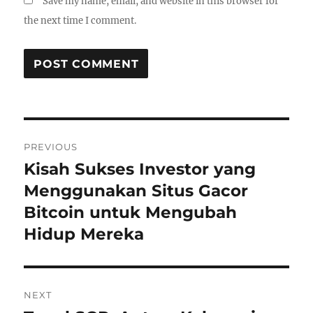
Save my name, email, and website in this browser for
the next time I comment.
Post
PREVIOUS
navigation
Kisah Sukses Investor yang
Previous
post:
Menggunakan Situs Gacor
Bitcoin untuk Mengubah
Hidup Mereka
NEXT