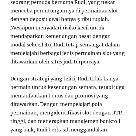
seorang pemuda bernama Rudi, yang nekat
mencoba peruntungannya di permainan slot
dengan deposit awal hanya 5 ribu rupiah.
Meskipun menyadari risiko kecil untuk
mendapatkan kemenangan besar dengan
modal sekecil itu, Rudi tetap semangat dalam
menjelajahi berbagai jenis permainan slot yang
ditawarkan oleh situs judi terpercaya.
Dengan strategi yang teliti, Rudi tidak hanya
bermain untuk kesenangan semata, tetapi juga
memanfaatkan bonus dan promosi yang
ditawarkan. Dengan mempelajari pola
permainan, mengidentifikasi slot dengan RTP
tinggi, dan menerapkan manajemen bankroll
yang baik, Rudi berhasil menggandakan