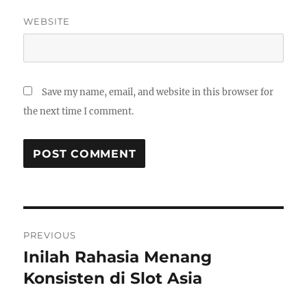
WEBSITE
Save my name, email, and website in this browser for
the next time I comment.
Post
PREVIOUS
navigation
Inilah Rahasia Menang
Previous
post:
Konsisten di Slot Asia