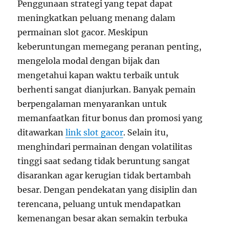
Penggunaan strategi yang tepat dapat
meningkatkan peluang menang dalam
permainan slot gacor. Meskipun
keberuntungan memegang peranan penting,
mengelola modal dengan bijak dan
mengetahui kapan waktu terbaik untuk
berhenti sangat dianjurkan. Banyak pemain
berpengalaman menyarankan untuk
memanfaatkan fitur bonus dan promosi yang
ditawarkan
link slot gacor
. Selain itu,
menghindari permainan dengan volatilitas
tinggi saat sedang tidak beruntung sangat
disarankan agar kerugian tidak bertambah
besar. Dengan pendekatan yang disiplin dan
terencana, peluang untuk mendapatkan
kemenangan besar akan semakin terbuka