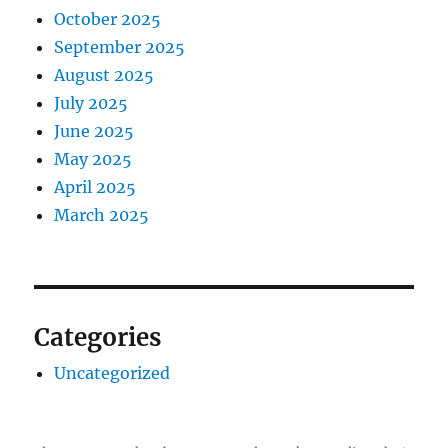
October 2025
September 2025
August 2025
July 2025
June 2025
May 2025
April 2025
March 2025
Categories
Uncategorized