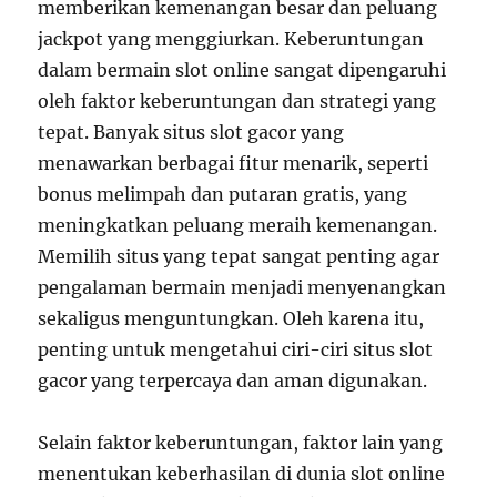
memberikan kemenangan besar dan peluang
jackpot yang menggiurkan. Keberuntungan
dalam bermain slot online sangat dipengaruhi
oleh faktor keberuntungan dan strategi yang
tepat. Banyak situs slot gacor yang
menawarkan berbagai fitur menarik, seperti
bonus melimpah dan putaran gratis, yang
meningkatkan peluang meraih kemenangan.
Memilih situs yang tepat sangat penting agar
pengalaman bermain menjadi menyenangkan
sekaligus menguntungkan. Oleh karena itu,
penting untuk mengetahui ciri-ciri situs slot
gacor yang terpercaya dan aman digunakan.
Selain faktor keberuntungan, faktor lain yang
menentukan keberhasilan di dunia slot online