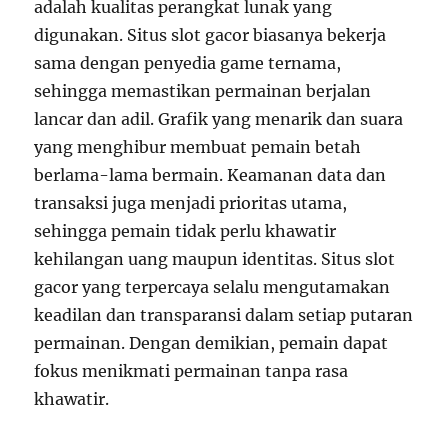
adalah kualitas perangkat lunak yang
digunakan. Situs slot gacor biasanya bekerja
sama dengan penyedia game ternama,
sehingga memastikan permainan berjalan
lancar dan adil. Grafik yang menarik dan suara
yang menghibur membuat pemain betah
berlama-lama bermain. Keamanan data dan
transaksi juga menjadi prioritas utama,
sehingga pemain tidak perlu khawatir
kehilangan uang maupun identitas. Situs slot
gacor yang terpercaya selalu mengutamakan
keadilan dan transparansi dalam setiap putaran
permainan. Dengan demikian, pemain dapat
fokus menikmati permainan tanpa rasa
khawatir.