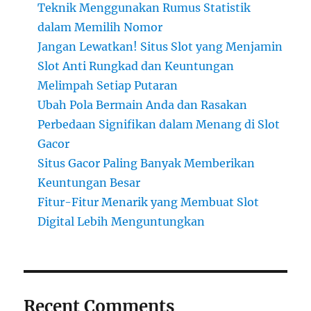
Teknik Menggunakan Rumus Statistik
dalam Memilih Nomor
Jangan Lewatkan! Situs Slot yang Menjamin
Slot Anti Rungkad dan Keuntungan
Melimpah Setiap Putaran
Ubah Pola Bermain Anda dan Rasakan
Perbedaan Signifikan dalam Menang di Slot
Gacor
Situs Gacor Paling Banyak Memberikan
Keuntungan Besar
Fitur-Fitur Menarik yang Membuat Slot
Digital Lebih Menguntungkan
Recent Comments