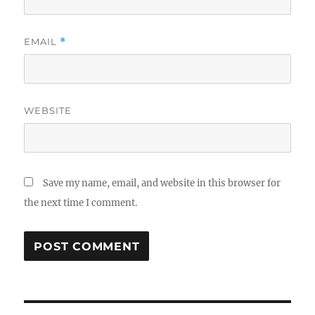
EMAIL
*
WEBSITE
Save my name, email, and website in this browser for
the next time I comment.