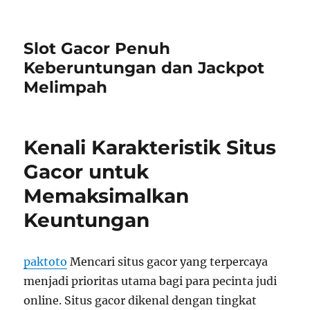
Slot Gacor Penuh
Keberuntungan dan Jackpot
Melimpah
Kenali Karakteristik Situs
Gacor untuk
Memaksimalkan
Keuntungan
paktoto
Mencari situs gacor yang terpercaya
menjadi prioritas utama bagi para pecinta judi
online. Situs gacor dikenal dengan tingkat