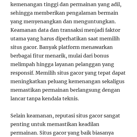
kemenangan tinggi dan permainan yang adil,
sehingga memberikan pengalaman bermain
yang menyenangkan dan menguntungkan.
Keamanan data dan transaksi menjadi faktor
utama yang harus diperhatikan saat memilih
situs gacor. Banyak platform menawarkan
berbagai fitur menarik, mulai dari bonus
melimpah hingga layanan pelanggan yang
responsif. Memilih situs gacor yang tepat dapat
meningkatkan peluang kemenangan sekaligus
memastikan permainan berlangsung dengan
lancar tanpa kendala teknis.
Selain keamanan, reputasi situs gacor sangat
penting untuk memastikan keadilan
permainan. Situs gacor yang baik biasanya