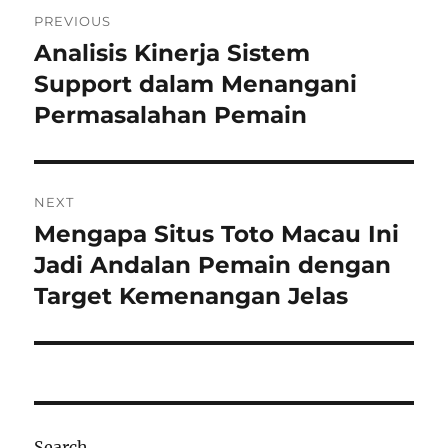
Post
PREVIOUS
navigation
Analisis Kinerja Sistem
Previous
post:
Support dalam Menangani
Permasalahan Pemain
NEXT
Mengapa Situs Toto Macau Ini
Next
post:
Jadi Andalan Pemain dengan
Target Kemenangan Jelas
Search