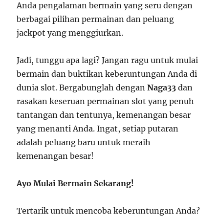
Anda pengalaman bermain yang seru dengan
berbagai pilihan permainan dan peluang
jackpot yang menggiurkan.
Jadi, tunggu apa lagi? Jangan ragu untuk mulai
bermain dan buktikan keberuntungan Anda di
dunia slot. Bergabunglah dengan
Naga33
dan
rasakan keseruan permainan slot yang penuh
tantangan dan tentunya, kemenangan besar
yang menanti Anda. Ingat, setiap putaran
adalah peluang baru untuk meraih
kemenangan besar!
Ayo Mulai Bermain Sekarang!
Tertarik untuk mencoba keberuntungan Anda?