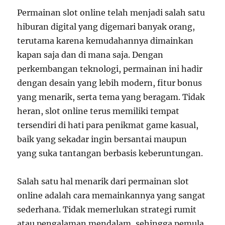
Permainan slot online telah menjadi salah satu
hiburan digital yang digemari banyak orang,
terutama karena kemudahannya dimainkan
kapan saja dan di mana saja. Dengan
perkembangan teknologi, permainan ini hadir
dengan desain yang lebih modern, fitur bonus
yang menarik, serta tema yang beragam. Tidak
heran, slot online terus memiliki tempat
tersendiri di hati para penikmat game kasual,
baik yang sekadar ingin bersantai maupun
yang suka tantangan berbasis keberuntungan.
Salah satu hal menarik dari permainan slot
online adalah cara memainkannya yang sangat
sederhana. Tidak memerlukan strategi rumit
atau pengalaman mendalam, sehingga pemula