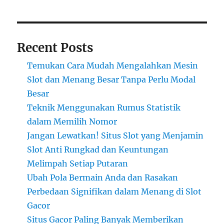
Kekinian
Recent Posts
Temukan Cara Mudah Mengalahkan Mesin
Slot dan Menang Besar Tanpa Perlu Modal
Besar
Teknik Menggunakan Rumus Statistik
dalam Memilih Nomor
Jangan Lewatkan! Situs Slot yang Menjamin
Slot Anti Rungkad dan Keuntungan
Melimpah Setiap Putaran
Ubah Pola Bermain Anda dan Rasakan
Perbedaan Signifikan dalam Menang di Slot
Gacor
Situs Gacor Paling Banyak Memberikan