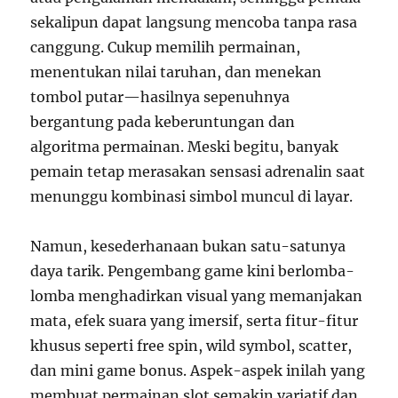
sekalipun dapat langsung mencoba tanpa rasa
canggung. Cukup memilih permainan,
menentukan nilai taruhan, dan menekan
tombol putar—hasilnya sepenuhnya
bergantung pada keberuntungan dan
algoritma permainan. Meski begitu, banyak
pemain tetap merasakan sensasi adrenalin saat
menunggu kombinasi simbol muncul di layar.
Namun, kesederhanaan bukan satu-satunya
daya tarik. Pengembang game kini berlomba-
lomba menghadirkan visual yang memanjakan
mata, efek suara yang imersif, serta fitur-fitur
khusus seperti free spin, wild symbol, scatter,
dan mini game bonus. Aspek-aspek inilah yang
membuat permainan slot semakin variatif dan