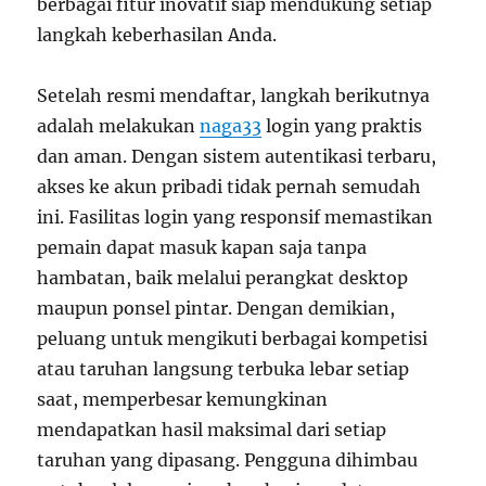
berbagai fitur inovatif siap mendukung setiap
langkah keberhasilan Anda.
Setelah resmi mendaftar, langkah berikutnya
adalah melakukan
naga33
login yang praktis
dan aman. Dengan sistem autentikasi terbaru,
akses ke akun pribadi tidak pernah semudah
ini. Fasilitas login yang responsif memastikan
pemain dapat masuk kapan saja tanpa
hambatan, baik melalui perangkat desktop
maupun ponsel pintar. Dengan demikian,
peluang untuk mengikuti berbagai kompetisi
atau taruhan langsung terbuka lebar setiap
saat, memperbesar kemungkinan
mendapatkan hasil maksimal dari setiap
taruhan yang dipasang. Pengguna dihimbau