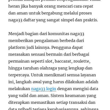
heran jika banyak orang mencari cara cepat
dan aman untuk bergabung melalui proses
naga33 daftar yang sangat simpel dan praktis.
Menjadi bagian dari komunitas naga33
memberikan pengalaman berbeda dari
platform judi lainnya. Pengguna dapat
merasakan sensasi bermain dari berbagai
permainan seperti slot, baccarat, roulette,
hingga taruhan olahraga yang lengkap dan
terpercaya. Untuk menikmati semua layanan
ini, langkah awal yang harus dilakukan adalah
melakukan
naga33 login
dengan mengisi data
yang valid dan aman. Sistem keamanan yang
diterapkan memastikan setiap transaksi dan
data pribadi terjaga kerahasiaannya, sehingga