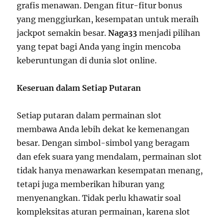
grafis menawan. Dengan fitur-fitur bonus
yang menggiurkan, kesempatan untuk meraih
jackpot semakin besar.
Naga33
menjadi pilihan
yang tepat bagi Anda yang ingin mencoba
keberuntungan di dunia slot online.
Keseruan dalam Setiap Putaran
Setiap putaran dalam permainan slot
membawa Anda lebih dekat ke kemenangan
besar. Dengan simbol-simbol yang beragam
dan efek suara yang mendalam, permainan slot
tidak hanya menawarkan kesempatan menang,
tetapi juga memberikan hiburan yang
menyenangkan. Tidak perlu khawatir soal
kompleksitas aturan permainan, karena slot