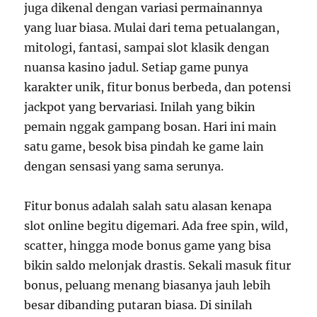
juga dikenal dengan variasi permainannya
yang luar biasa. Mulai dari tema petualangan,
mitologi, fantasi, sampai slot klasik dengan
nuansa kasino jadul. Setiap game punya
karakter unik, fitur bonus berbeda, dan potensi
jackpot yang bervariasi. Inilah yang bikin
pemain nggak gampang bosan. Hari ini main
satu game, besok bisa pindah ke game lain
dengan sensasi yang sama serunya.
Fitur bonus adalah salah satu alasan kenapa
slot online begitu digemari. Ada free spin, wild,
scatter, hingga mode bonus game yang bisa
bikin saldo melonjak drastis. Sekali masuk fitur
bonus, peluang menang biasanya jauh lebih
besar dibanding putaran biasa. Di sinilah