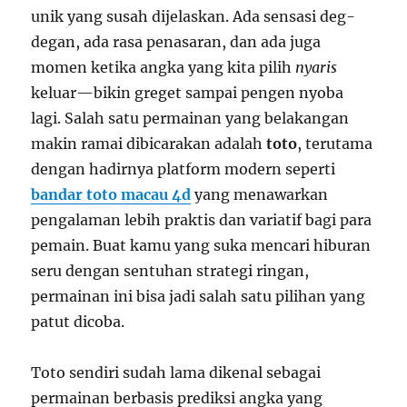
unik yang susah dijelaskan. Ada sensasi deg-
degan, ada rasa penasaran, dan ada juga
momen ketika angka yang kita pilih
nyaris
keluar—bikin greget sampai pengen nyoba
lagi. Salah satu permainan yang belakangan
makin ramai dibicarakan adalah
toto
, terutama
dengan hadirnya platform modern seperti
bandar toto macau 4d
yang menawarkan
pengalaman lebih praktis dan variatif bagi para
pemain. Buat kamu yang suka mencari hiburan
seru dengan sentuhan strategi ringan,
permainan ini bisa jadi salah satu pilihan yang
patut dicoba.
Toto sendiri sudah lama dikenal sebagai
permainan berbasis prediksi angka yang