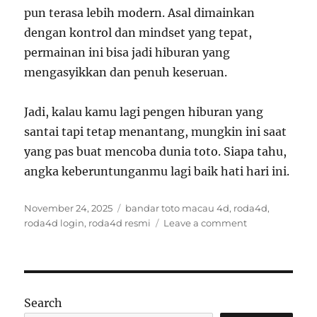
pun terasa lebih modern. Asal dimainkan
dengan kontrol dan mindset yang tepat,
permainan ini bisa jadi hiburan yang
mengasyikkan dan penuh keseruan.
Jadi, kalau kamu lagi pengen hiburan yang
santai tapi tetap menantang, mungkin ini saat
yang pas buat mencoba dunia toto. Siapa tahu,
angka keberuntunganmu lagi baik hati hari ini.
Posted
Tags
November 24, 2025
bandar toto macau 4d
,
roda4d
,
on
on
roda4d login
,
roda4d resmi
Leave a comment
Rahasia
Seru
di
Balik
Permainan
Search
Toto