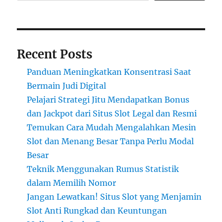
Togel
Terpercaya
Recent Posts
Panduan Meningkatkan Konsentrasi Saat
Bermain Judi Digital
Pelajari Strategi Jitu Mendapatkan Bonus
dan Jackpot dari Situs Slot Legal dan Resmi
Temukan Cara Mudah Mengalahkan Mesin
Slot dan Menang Besar Tanpa Perlu Modal
Besar
Teknik Menggunakan Rumus Statistik
dalam Memilih Nomor
Jangan Lewatkan! Situs Slot yang Menjamin
Slot Anti Rungkad dan Keuntungan