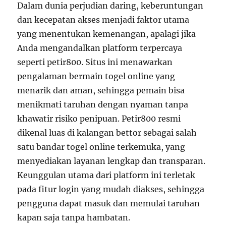
Dalam dunia perjudian daring, keberuntungan
dan kecepatan akses menjadi faktor utama
yang menentukan kemenangan, apalagi jika
Anda mengandalkan platform terpercaya
seperti petir800. Situs ini menawarkan
pengalaman bermain togel online yang
menarik dan aman, sehingga pemain bisa
menikmati taruhan dengan nyaman tanpa
khawatir risiko penipuan. Petir800 resmi
dikenal luas di kalangan bettor sebagai salah
satu bandar togel online terkemuka, yang
menyediakan layanan lengkap dan transparan.
Keunggulan utama dari platform ini terletak
pada fitur login yang mudah diakses, sehingga
pengguna dapat masuk dan memulai taruhan
kapan saja tanpa hambatan.