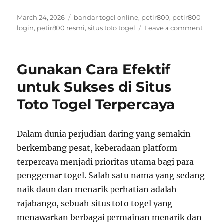
Posted
Tags
March 24, 2026
bandar togel online
,
petir800
,
petir800
on
on
login
,
petir800 resmi
,
situs toto togel
Leave a comment
Raih
Jackp
Lebih
Gunakan Cara Efektif
Serin
di
untuk Sukses di Situs
Situs
Toto Togel Terpercaya
Toto
Togel
deng
Tekni
Dalam dunia perjudian daring yang semakin
Tepat
berkembang pesat, keberadaan platform
terpercaya menjadi prioritas utama bagi para
penggemar togel. Salah satu nama yang sedang
naik daun dan menarik perhatian adalah
rajabango, sebuah situs toto togel yang
menawarkan berbagai permainan menarik dan