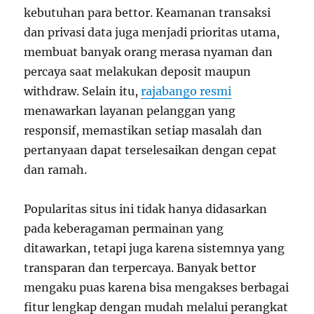
kebutuhan para bettor. Keamanan transaksi
dan privasi data juga menjadi prioritas utama,
membuat banyak orang merasa nyaman dan
percaya saat melakukan deposit maupun
withdraw. Selain itu,
rajabango resmi
menawarkan layanan pelanggan yang
responsif, memastikan setiap masalah dan
pertanyaan dapat terselesaikan dengan cepat
dan ramah.
Popularitas situs ini tidak hanya didasarkan
pada keberagaman permainan yang
ditawarkan, tetapi juga karena sistemnya yang
transparan dan terpercaya. Banyak bettor
mengaku puas karena bisa mengakses berbagai
fitur lengkap dengan mudah melalui perangkat