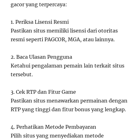
gacor yang terpercaya:
1. Periksa Lisensi Resmi
Pastikan situs memiliki lisensi dari otoritas
resmi seperti PAGCOR, MGA, atau lainnya.
2. Baca Ulasan Pengguna
Ketahui pengalaman pemain lain terkait situs
tersebut.
3. Cek RTP dan Fitur Game
Pastikan situs menawarkan permainan dengan
RTP yang tinggi dan fitur bonus yang lengkap.
4. Perhatikan Metode Pembayaran
Pilih situs yang menyediakan metode