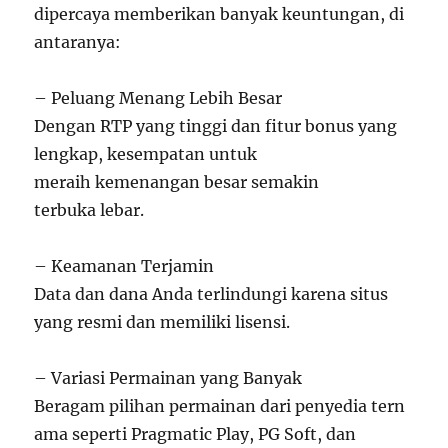
dipercaya memberikan banyak keuntungan, di
antaranya:
– Peluang Menang Lebih Besar
Dengan RTP yang tinggi dan fitur bonus yang
lengkap, kesempatan untuk
meraih kemenangan besar semakin
terbuka lebar.
– Keamanan Terjamin
Data dan dana Anda terlindungi karena situs
yang resmi dan memiliki lisensi.
– Variasi Permainan yang Banyak
Beragam pilihan permainan dari penyedia tern
ama seperti Pragmatic Play, PG Soft, dan