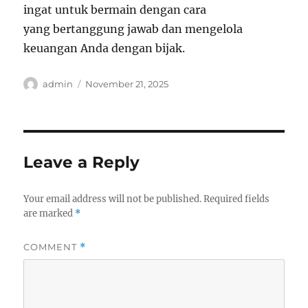
ingat untuk bermain dengan cara
yang bertanggung jawab dan mengelola
keuangan Anda dengan bijak.
Author
Posted
admin
November 21, 2025
on
Leave a Reply
Your email address will not be published.
Required fields
are marked
*
COMMENT
*