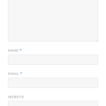
NAME
*
EMAIL
*
WEBSITE