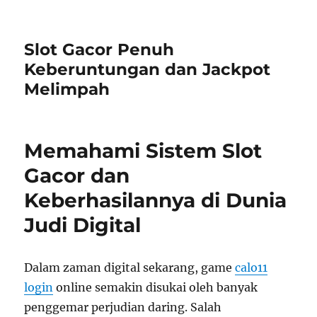
Slot Gacor Penuh
Keberuntungan dan Jackpot
Melimpah
Memahami Sistem Slot
Gacor dan
Keberhasilannya di Dunia
Judi Digital
Dalam zaman digital sekarang, game
calo11
login
online semakin disukai oleh banyak
penggemar perjudian daring. Salah