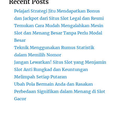
Recent Posts
Pelajari Strategi Jitu Mendapatkan Bonus
dan Jackpot dari Situs Slot Legal dan Resmi
Temukan Cara Mudah Mengalahkan Mesin
Slot dan Menang Besar Tanpa Perlu Modal
Besar
Teknik Menggunakan Rumus Statistik
dalam Memilih Nomor
Jangan Lewatkan! Situs Slot yang Menjamin
Slot Anti Rungkad dan Keuntungan
Melimpah Setiap Putaran
Ubah Pola Bermain Anda dan Rasakan
Perbedaan Signifikan dalam Menang di Slot
Gacor