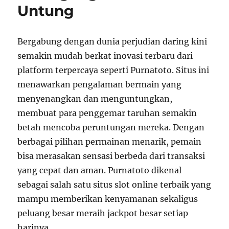
Untung
Bergabung dengan dunia perjudian daring kini
semakin mudah berkat inovasi terbaru dari
platform terpercaya seperti Purnatoto. Situs ini
menawarkan pengalaman bermain yang
menyenangkan dan menguntungkan,
membuat para penggemar taruhan semakin
betah mencoba peruntungan mereka. Dengan
berbagai pilihan permainan menarik, pemain
bisa merasakan sensasi berbeda dari transaksi
yang cepat dan aman. Purnatoto dikenal
sebagai salah satu situs slot online terbaik yang
mampu memberikan kenyamanan sekaligus
peluang besar meraih jackpot besar setiap
harinya.