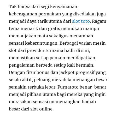
Tak hanya dari segi kenyamanan,
keberagaman permainan yang disediakan juga
menjadi daya tarik utama dari
slot toto
. Ragam
tema menarik dan grafis memukau mampu
memanjakan mata sekaligus menambah
sensasi keberuntungan. Berbagai varian mesin
slot dari provider ternama hadir di sini,
memastikan setiap pemain mendapatkan
pengalaman berbeda setiap kali bermain.
Dengan fitur bonus dan jackpot progresif yang
selalu aktif, peluang meraih kemenangan besar
semakin terbuka lebar. Purnatoto benar-benar
menjadi pilihan utama bagi mereka yang ingin
merasakan sensasi memenangkan hadiah
besar dari slot online.