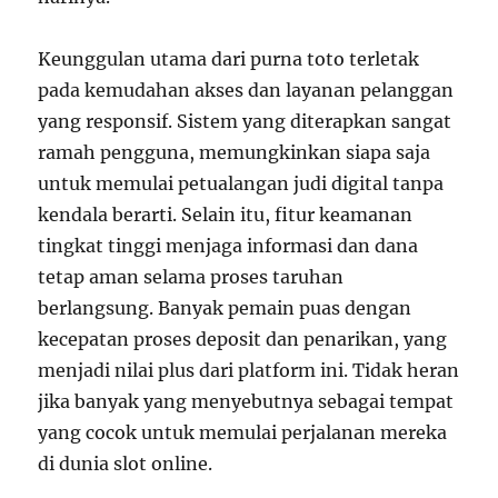
Keunggulan utama dari purna toto terletak
pada kemudahan akses dan layanan pelanggan
yang responsif. Sistem yang diterapkan sangat
ramah pengguna, memungkinkan siapa saja
untuk memulai petualangan judi digital tanpa
kendala berarti. Selain itu, fitur keamanan
tingkat tinggi menjaga informasi dan dana
tetap aman selama proses taruhan
berlangsung. Banyak pemain puas dengan
kecepatan proses deposit dan penarikan, yang
menjadi nilai plus dari platform ini. Tidak heran
jika banyak yang menyebutnya sebagai tempat
yang cocok untuk memulai perjalanan mereka
di dunia slot online.