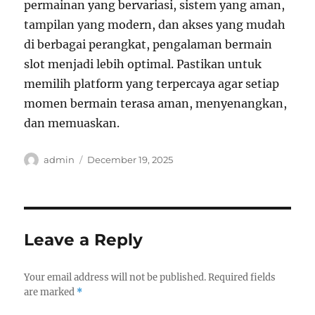
permainan yang bervariasi, sistem yang aman,
tampilan yang modern, dan akses yang mudah
di berbagai perangkat, pengalaman bermain
slot menjadi lebih optimal. Pastikan untuk
memilih platform yang terpercaya agar setiap
momen bermain terasa aman, menyenangkan,
dan memuaskan.
Author
Posted
admin
December 19, 2025
on
Leave a Reply
Your email address will not be published.
Required fields
are marked
*