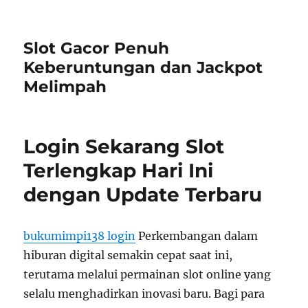
Slot Gacor Penuh
Keberuntungan dan Jackpot
Melimpah
Login Sekarang Slot
Terlengkap Hari Ini
dengan Update Terbaru
bukumimpi138 login
Perkembangan dalam
hiburan digital semakin cepat saat ini,
terutama melalui permainan slot online yang
selalu menghadirkan inovasi baru. Bagi para