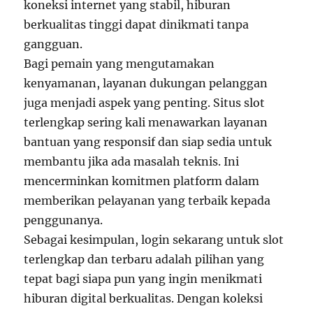
koneksi internet yang stabil, hiburan
berkualitas tinggi dapat dinikmati tanpa
gangguan.
Bagi pemain yang mengutamakan
kenyamanan, layanan dukungan pelanggan
juga menjadi aspek yang penting. Situs slot
terlengkap sering kali menawarkan layanan
bantuan yang responsif dan siap sedia untuk
membantu jika ada masalah teknis. Ini
mencerminkan komitmen platform dalam
memberikan pelayanan yang terbaik kepada
penggunanya.
Sebagai kesimpulan, login sekarang untuk slot
terlengkap dan terbaru adalah pilihan yang
tepat bagi siapa pun yang ingin menikmati
hiburan digital berkualitas. Dengan koleksi