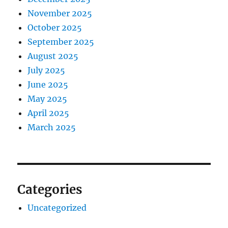
November 2025
October 2025
September 2025
August 2025
July 2025
June 2025
May 2025
April 2025
March 2025
Categories
Uncategorized