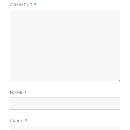
COMMENT
*
NAME
*
EMAIL
*