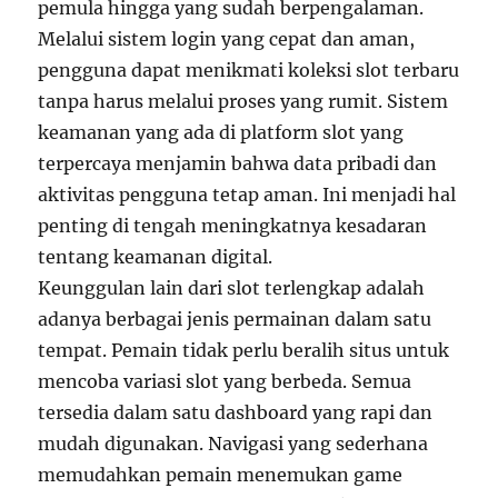
pemula hingga yang sudah berpengalaman.
Melalui sistem login yang cepat dan aman,
pengguna dapat menikmati koleksi slot terbaru
tanpa harus melalui proses yang rumit. Sistem
keamanan yang ada di platform slot yang
terpercaya menjamin bahwa data pribadi dan
aktivitas pengguna tetap aman. Ini menjadi hal
penting di tengah meningkatnya kesadaran
tentang keamanan digital.
Keunggulan lain dari slot terlengkap adalah
adanya berbagai jenis permainan dalam satu
tempat. Pemain tidak perlu beralih situs untuk
mencoba variasi slot yang berbeda. Semua
tersedia dalam satu dashboard yang rapi dan
mudah digunakan. Navigasi yang sederhana
memudahkan pemain menemukan game