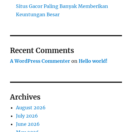
Situs Gacor Paling Banyak Memberikan
Keuntungan Besar
Recent Comments
A WordPress Commenter
on
Hello world!
Archives
August 2026
July 2026
June 2026