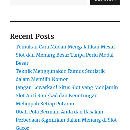
Recent Posts
Temukan Cara Mudah Mengalahkan Mesin
Slot dan Menang Besar Tanpa Perlu Modal
Besar
Teknik Menggunakan Rumus Statistik
dalam Memilih Nomor
Jangan Lewatkan! Situs Slot yang Menjamin
Slot Anti Rungkad dan Keuntungan
Melimpah Setiap Putaran
Ubah Pola Bermain Anda dan Rasakan
Perbedaan Signifikan dalam Menang di Slot
Gacor