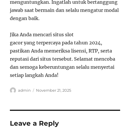
menguntungkan. Ingatlah untuk bertanggung
jawab saat bermain dan selalu mengatur modal
dengan baik.
Jika Anda mencari situs slot
gacor yang terpercaya pada tahun 2024,
pastikan Anda memeriksa lisensi, RTP, serta
reputasi dari situs tersebut. Selamat mencoba
dan semoga keberuntungan selalu menyertai
setiap langkah Anda!
Author
Posted
admin
November 21, 2025
on
Leave a Reply