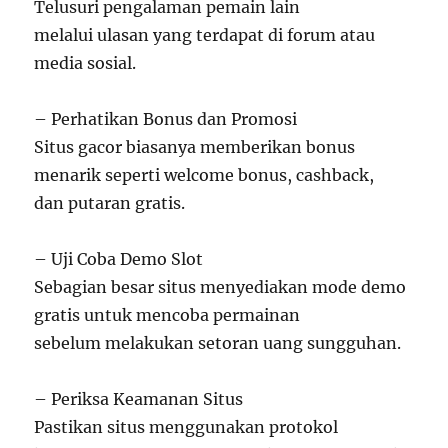
Telusuri pengalaman pemain lain
melalui ulasan yang terdapat di forum atau
media sosial.
– Perhatikan Bonus dan Promosi
Situs gacor biasanya memberikan bonus
menarik seperti welcome bonus, cashback,
dan putaran gratis.
– Uji Coba Demo Slot
Sebagian besar situs menyediakan mode demo
gratis untuk mencoba permainan
sebelum melakukan setoran uang sungguhan.
– Periksa Keamanan Situs
Pastikan situs menggunakan protokol