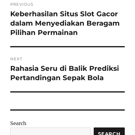
PREVIOUS
navigation
Keberhasilan Situs Slot Gacor
Previous
post:
dalam Menyediakan Beragam
Pilihan Permainan
NEXT
Rahasia Seru di Balik Prediksi
Next
post:
Pertandingan Sepak Bola
Search
SEARCH