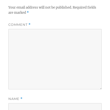
Your email address will not be published.
Required fields
are marked
*
COMMENT
*
NAME
*