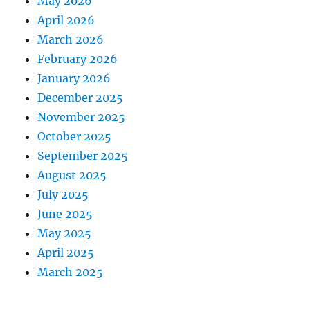
May 2026
April 2026
March 2026
February 2026
January 2026
December 2025
November 2025
October 2025
September 2025
August 2025
July 2025
June 2025
May 2025
April 2025
March 2025