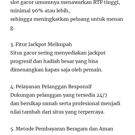
slot gacor umumnya menawarkan RTP tinggi,
minimal 96% atau lebih,
sehingga meningkatkan peluang untuk menan
g.
3. Fitur Jackpot Melimpah
Situs gacor sering menyediakan jackpot
progresif dan hadiah besar yang bisa
dimenangkan kapan saja oleh pemain.
4. Pelayanan Pelanggan Responsif
Dukungan pelanggan yang tersedia 24/7
dan bersikap ramah serta profesional menjadi
nilai tambah dari situs yang terpercaya.
5. Metode Pembayaran Beragam dan Aman