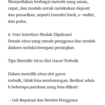
Menyediakan berbagai metode yang aman,
cepat, dan mudah untuk melakukan deposit
dan penarikan, seperti transfer bank, e-wallet,
dan pulsa.
6. User Interface Mudah Dipahami
Desain situs yang ramah pengguna dan mudah
diakses melalui beragam perangkat.
Tips Memilih Situs Slot Gacor Terbaik
Dalam memilih situs slot gacor
terbaik, tidak bisa sembarangan. Berikut adala
h beberapa panduan yang bisa diikuti:
– Cek Reputasi dan Review Pengguna