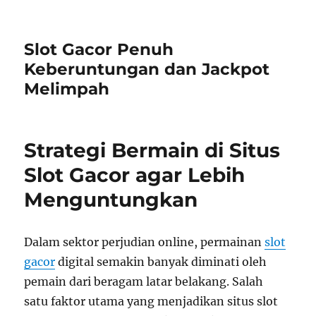
Slot Gacor Penuh
Keberuntungan dan Jackpot
Melimpah
Strategi Bermain di Situs
Slot Gacor agar Lebih
Menguntungkan
Dalam sektor perjudian online, permainan
slot
gacor
digital semakin banyak diminati oleh
pemain dari beragam latar belakang. Salah
satu faktor utama yang menjadikan situs slot