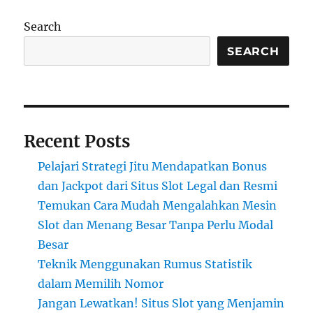
Search
SEARCH
Recent Posts
Pelajari Strategi Jitu Mendapatkan Bonus
dan Jackpot dari Situs Slot Legal dan Resmi
Temukan Cara Mudah Mengalahkan Mesin
Slot dan Menang Besar Tanpa Perlu Modal
Besar
Teknik Menggunakan Rumus Statistik
dalam Memilih Nomor
Jangan Lewatkan! Situs Slot yang Menjamin