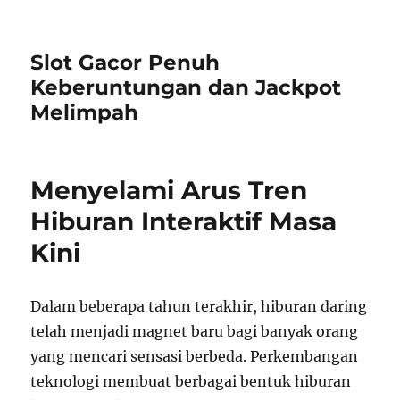
Slot Gacor Penuh
Keberuntungan dan Jackpot
Melimpah
Menyelami Arus Tren
Hiburan Interaktif Masa
Kini
Dalam beberapa tahun terakhir, hiburan daring
telah menjadi magnet baru bagi banyak orang
yang mencari sensasi berbeda. Perkembangan
teknologi membuat berbagai bentuk hiburan