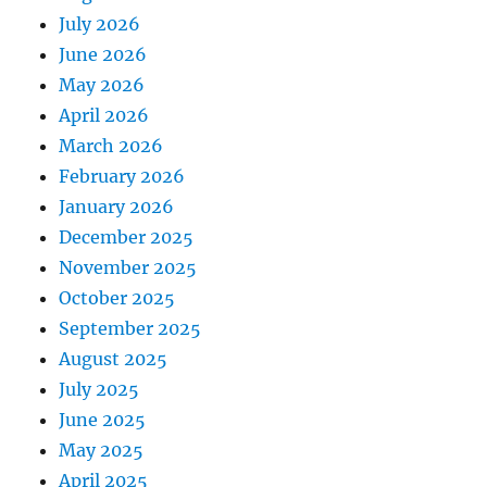
July 2026
June 2026
May 2026
April 2026
March 2026
February 2026
January 2026
December 2025
November 2025
October 2025
September 2025
August 2025
July 2025
June 2025
May 2025
April 2025