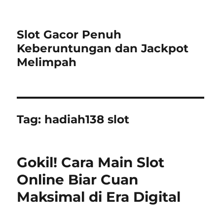
Slot Gacor Penuh
Keberuntungan dan Jackpot
Melimpah
Tag:
hadiah138 slot
Gokil! Cara Main Slot
Online Biar Cuan
Maksimal di Era Digital