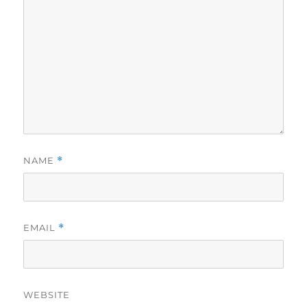
NAME
*
EMAIL
*
WEBSITE