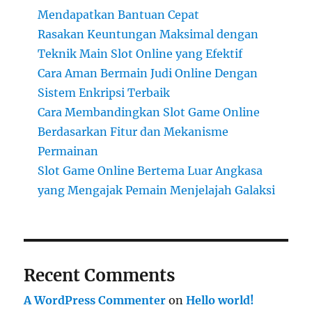
Mendapatkan Bantuan Cepat
Rasakan Keuntungan Maksimal dengan
Teknik Main Slot Online yang Efektif
Cara Aman Bermain Judi Online Dengan
Sistem Enkripsi Terbaik
Cara Membandingkan Slot Game Online
Berdasarkan Fitur dan Mekanisme
Permainan
Slot Game Online Bertema Luar Angkasa
yang Mengajak Pemain Menjelajah Galaksi
Recent Comments
A WordPress Commenter
on
Hello world!