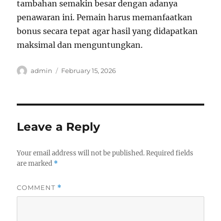
tambahan semakin besar dengan adanya
penawaran ini. Pemain harus memanfaatkan
bonus secara tepat agar hasil yang didapatkan
maksimal dan menguntungkan.
Author
Posted
admin
February 15, 2026
on
Leave a Reply
Your email address will not be published.
Required fields
are marked
*
COMMENT
*