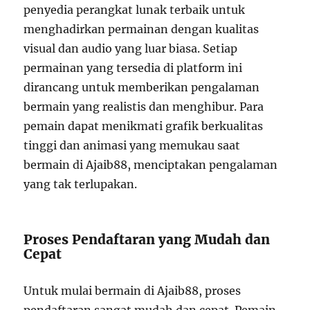
penyedia perangkat lunak terbaik untuk
menghadirkan permainan dengan kualitas
visual dan audio yang luar biasa. Setiap
permainan yang tersedia di platform ini
dirancang untuk memberikan pengalaman
bermain yang realistis dan menghibur. Para
pemain dapat menikmati grafik berkualitas
tinggi dan animasi yang memukau saat
bermain di Ajaib88, menciptakan pengalaman
yang tak terlupakan.
Proses Pendaftaran yang Mudah dan
Cepat
Untuk mulai bermain di Ajaib88, proses