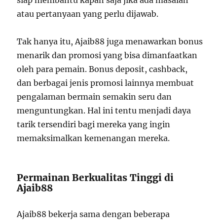
siap membantu kapan saja jika ada masalah
atau pertanyaan yang perlu dijawab.
Tak hanya itu, Ajaib88 juga menawarkan bonus
menarik dan promosi yang bisa dimanfaatkan
oleh para pemain. Bonus deposit, cashback,
dan berbagai jenis promosi lainnya membuat
pengalaman bermain semakin seru dan
menguntungkan. Hal ini tentu menjadi daya
tarik tersendiri bagi mereka yang ingin
memaksimalkan kemenangan mereka.
Permainan Berkualitas Tinggi di
Ajaib88
Ajaib88 bekerja sama dengan beberapa