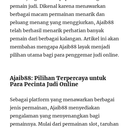
pemain judi. Dikenal karena menawarkan
berbagai macam permainan menarik dan
peluang menang yang menggiurkan, Ajaib88
telah berhasil menarik perhatian banyak
pemain dari berbagai kalangan. Artikel ini akan
membahas mengapa Ajaib88 layak menjadi
pilihan utama bagi para penggemar judi online.
Ajaib88: Pilihan Terpercaya untuk
Para Pecinta Judi Online
Sebagai platform yang menawarkan berbagai
jenis permainan, Ajaib88 menyediakan
pengalaman yang menyenangkan bagi
pemainnya. Mulai dari permainan slot, taruhan