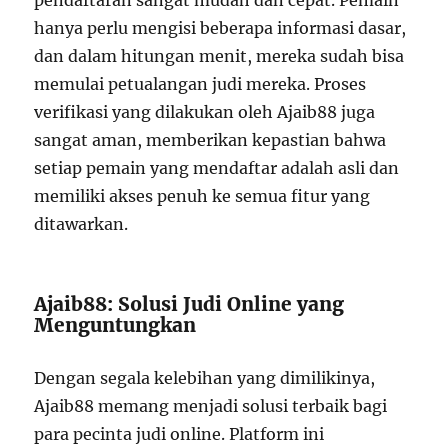
pendaftaran sangat mudah dan cepat. Pemain
hanya perlu mengisi beberapa informasi dasar,
dan dalam hitungan menit, mereka sudah bisa
memulai petualangan judi mereka. Proses
verifikasi yang dilakukan oleh Ajaib88 juga
sangat aman, memberikan kepastian bahwa
setiap pemain yang mendaftar adalah asli dan
memiliki akses penuh ke semua fitur yang
ditawarkan.
Ajaib88: Solusi Judi Online yang
Menguntungkan
Dengan segala kelebihan yang dimilikinya,
Ajaib88 memang menjadi solusi terbaik bagi
para pecinta judi online. Platform ini