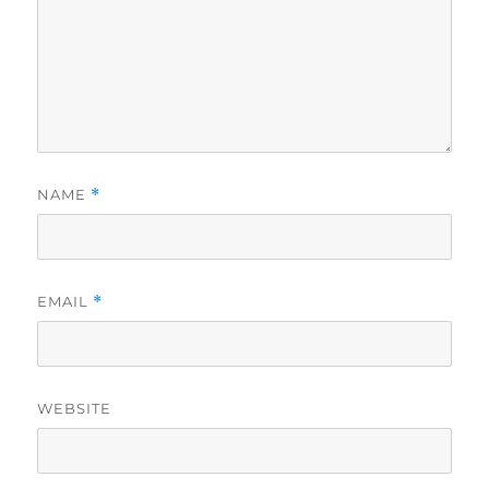
NAME
*
EMAIL
*
WEBSITE