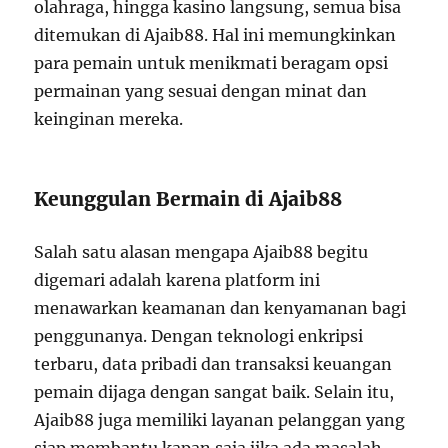
olahraga, hingga kasino langsung, semua bisa
ditemukan di Ajaib88. Hal ini memungkinkan
para pemain untuk menikmati beragam opsi
permainan yang sesuai dengan minat dan
keinginan mereka.
Keunggulan Bermain di Ajaib88
Salah satu alasan mengapa Ajaib88 begitu
digemari adalah karena platform ini
menawarkan keamanan dan kenyamanan bagi
penggunanya. Dengan teknologi enkripsi
terbaru, data pribadi dan transaksi keuangan
pemain dijaga dengan sangat baik. Selain itu,
Ajaib88 juga memiliki layanan pelanggan yang