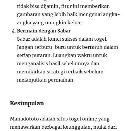
tidak bisa dijamin, fitur ini memberikan
gambaran yang lebih baik mengenai angka-
angka yang mungkin keluar.
Bermain dengan Sabar
Sabar adalah kunci sukses dalam togel.
Jangan terburu-buru untuk bertaruh dalam
setiap putaran. Luangkan waktu untuk
menganalisis hasil sebelumnya dan
memikirkan strategi terbaik sebelum
melanjutkan permainan.
Kesimpulan
Manadototo adalah situs togel online yang
menawarkan berbagai keunggulan, mulai dari