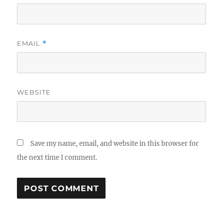
EMAIL
*
WEBSITE
Save my name, email, and website in this browser for
the next time I comment.