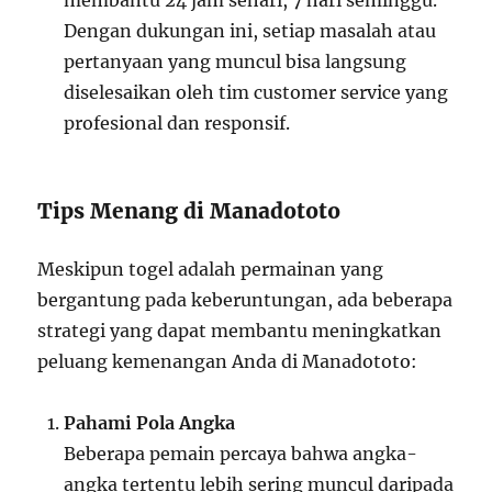
membantu 24 jam sehari, 7 hari seminggu.
Dengan dukungan ini, setiap masalah atau
pertanyaan yang muncul bisa langsung
diselesaikan oleh tim customer service yang
profesional dan responsif.
Tips Menang di Manadototo
Meskipun togel adalah permainan yang
bergantung pada keberuntungan, ada beberapa
strategi yang dapat membantu meningkatkan
peluang kemenangan Anda di Manadototo:
Pahami Pola Angka
Beberapa pemain percaya bahwa angka-
angka tertentu lebih sering muncul daripada