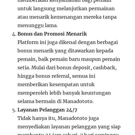
memberikan kenyamanan bagi pemain
untuk langsung melanjutkan permainan
atau menarik kemenangan mereka tanpa
menunggu lama.
Bonus dan Promosi Menarik
Platform ini juga dikenal dengan berbagai
bonus menarik yang ditawarkan kepada
pemain, baik pemain baru maupun pemain
setia. Mulai dari bonus deposit, cashback,
hingga bonus referral, semua ini
memberikan kesempatan untuk
memperoleh lebih banyak keuntungan
selama bermain di Manadototo.
Layanan Pelanggan 24/7
Tidak hanya itu, Manadototo juga
menyediakan layanan pelanggan yang siap