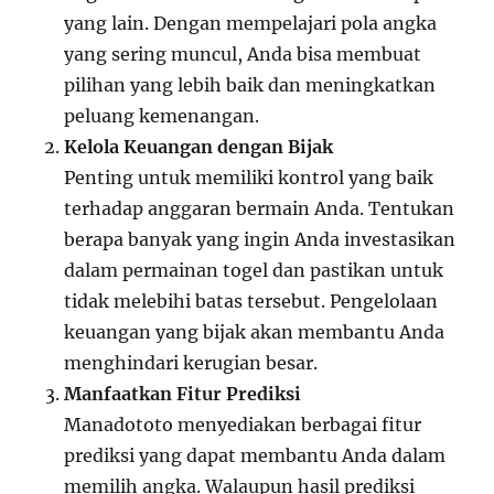
yang lain. Dengan mempelajari pola angka
yang sering muncul, Anda bisa membuat
pilihan yang lebih baik dan meningkatkan
peluang kemenangan.
Kelola Keuangan dengan Bijak
Penting untuk memiliki kontrol yang baik
terhadap anggaran bermain Anda. Tentukan
berapa banyak yang ingin Anda investasikan
dalam permainan togel dan pastikan untuk
tidak melebihi batas tersebut. Pengelolaan
keuangan yang bijak akan membantu Anda
menghindari kerugian besar.
Manfaatkan Fitur Prediksi
Manadototo menyediakan berbagai fitur
prediksi yang dapat membantu Anda dalam
memilih angka. Walaupun hasil prediksi