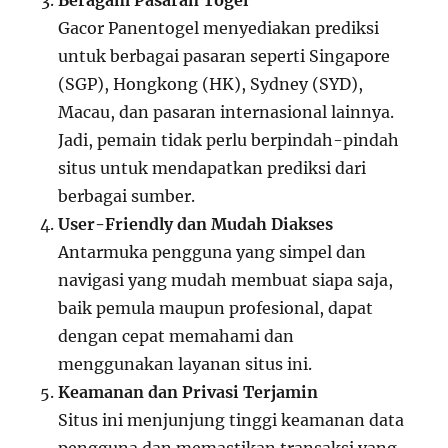
Beragam Pasaran Togel
Gacor Panentogel menyediakan prediksi
untuk berbagai pasaran seperti Singapore
(SGP), Hongkong (HK), Sydney (SYD),
Macau, dan pasaran internasional lainnya.
Jadi, pemain tidak perlu berpindah-pindah
situs untuk mendapatkan prediksi dari
berbagai sumber.
User-Friendly dan Mudah Diakses
Antarmuka pengguna yang simpel dan
navigasi yang mudah membuat siapa saja,
baik pemula maupun profesional, dapat
dengan cepat memahami dan
menggunakan layanan situs ini.
Keamanan dan Privasi Terjamin
Situs ini menjunjung tinggi keamanan data