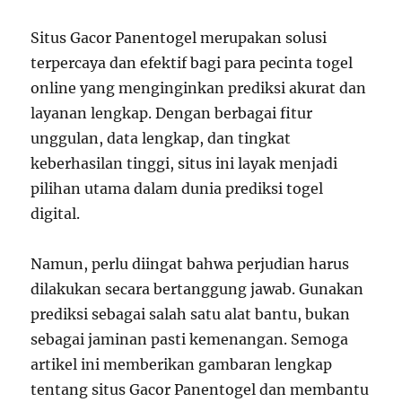
Situs Gacor Panentogel merupakan solusi
terpercaya dan efektif bagi para pecinta togel
online yang menginginkan prediksi akurat dan
layanan lengkap. Dengan berbagai fitur
unggulan, data lengkap, dan tingkat
keberhasilan tinggi, situs ini layak menjadi
pilihan utama dalam dunia prediksi togel
digital.
Namun, perlu diingat bahwa perjudian harus
dilakukan secara bertanggung jawab. Gunakan
prediksi sebagai salah satu alat bantu, bukan
sebagai jaminan pasti kemenangan. Semoga
artikel ini memberikan gambaran lengkap
tentang situs Gacor Panentogel dan membantu