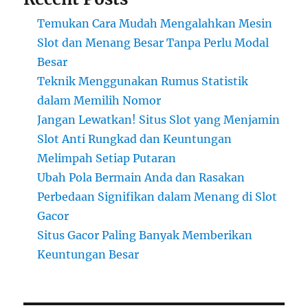
Temukan Cara Mudah Mengalahkan Mesin
Slot dan Menang Besar Tanpa Perlu Modal
Besar
Teknik Menggunakan Rumus Statistik
dalam Memilih Nomor
Jangan Lewatkan! Situs Slot yang Menjamin
Slot Anti Rungkad dan Keuntungan
Melimpah Setiap Putaran
Ubah Pola Bermain Anda dan Rasakan
Perbedaan Signifikan dalam Menang di Slot
Gacor
Situs Gacor Paling Banyak Memberikan
Keuntungan Besar