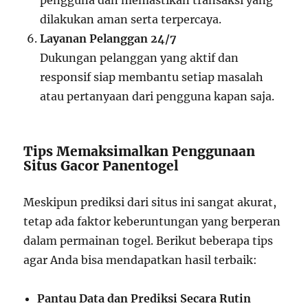
pengguna dan memastikan transaksi yang
dilakukan aman serta terpercaya.
Layanan Pelanggan 24/7
Dukungan pelanggan yang aktif dan
responsif siap membantu setiap masalah
atau pertanyaan dari pengguna kapan saja.
Tips Memaksimalkan Penggunaan
Situs Gacor Panentogel
Meskipun prediksi dari situs ini sangat akurat,
tetap ada faktor keberuntungan yang berperan
dalam permainan togel. Berikut beberapa tips
agar Anda bisa mendapatkan hasil terbaik:
Pantau Data dan Prediksi Secara Rutin