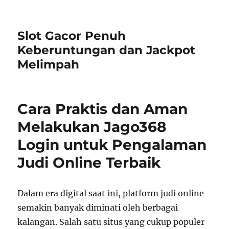
Slot Gacor Penuh
Keberuntungan dan Jackpot
Melimpah
Cara Praktis dan Aman
Melakukan Jago368
Login untuk Pengalaman
Judi Online Terbaik
Dalam era digital saat ini, platform judi online
semakin banyak diminati oleh berbagai
kalangan. Salah satu situs yang cukup populer