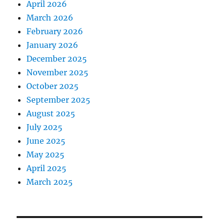
April 2026
March 2026
February 2026
January 2026
December 2025
November 2025
October 2025
September 2025
August 2025
July 2025
June 2025
May 2025
April 2025
March 2025