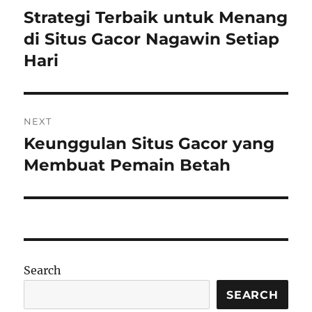
navigation
Strategi Terbaik untuk Menang
Previous
post:
di Situs Gacor Nagawin Setiap
Hari
NEXT
Keunggulan Situs Gacor yang
Next
post:
Membuat Pemain Betah
Search
SEARCH