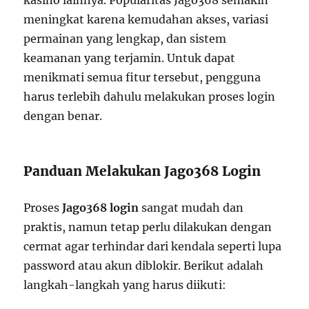
kasino lainnya. Popularitas Jago368 semakin
meningkat karena kemudahan akses, variasi
permainan yang lengkap, dan sistem
keamanan yang terjamin. Untuk dapat
menikmati semua fitur tersebut, pengguna
harus terlebih dahulu melakukan proses login
dengan benar.
Panduan Melakukan Jago368 Login
Proses
Jago368 login
sangat mudah dan
praktis, namun tetap perlu dilakukan dengan
cermat agar terhindar dari kendala seperti lupa
password atau akun diblokir. Berikut adalah
langkah-langkah yang harus diikuti: