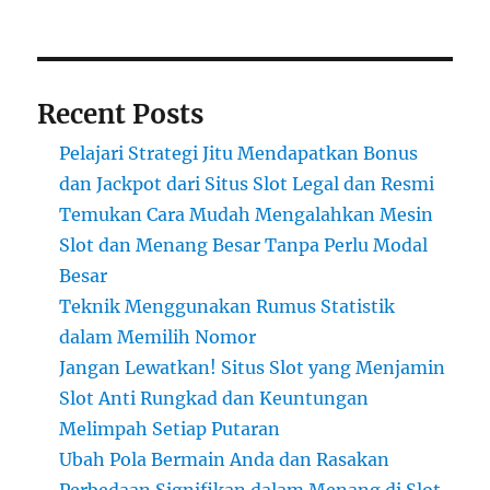
Recent Posts
Pelajari Strategi Jitu Mendapatkan Bonus
dan Jackpot dari Situs Slot Legal dan Resmi
Temukan Cara Mudah Mengalahkan Mesin
Slot dan Menang Besar Tanpa Perlu Modal
Besar
Teknik Menggunakan Rumus Statistik
dalam Memilih Nomor
Jangan Lewatkan! Situs Slot yang Menjamin
Slot Anti Rungkad dan Keuntungan
Melimpah Setiap Putaran
Ubah Pola Bermain Anda dan Rasakan