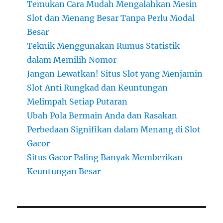
Temukan Cara Mudah Mengalahkan Mesin
Slot dan Menang Besar Tanpa Perlu Modal
Besar
Teknik Menggunakan Rumus Statistik
dalam Memilih Nomor
Jangan Lewatkan! Situs Slot yang Menjamin
Slot Anti Rungkad dan Keuntungan
Melimpah Setiap Putaran
Ubah Pola Bermain Anda dan Rasakan
Perbedaan Signifikan dalam Menang di Slot
Gacor
Situs Gacor Paling Banyak Memberikan
Keuntungan Besar