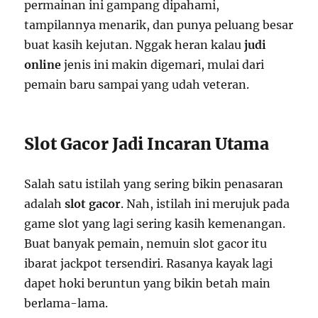
permainan ini gampang dipahami,
tampilannya menarik, dan punya peluang besar
buat kasih kejutan. Nggak heran kalau
judi
online
jenis ini makin digemari, mulai dari
pemain baru sampai yang udah veteran.
Slot Gacor Jadi Incaran Utama
Salah satu istilah yang sering bikin penasaran
adalah
slot gacor
. Nah, istilah ini merujuk pada
game slot yang lagi sering kasih kemenangan.
Buat banyak pemain, nemuin slot gacor itu
ibarat jackpot tersendiri. Rasanya kayak lagi
dapet hoki beruntun yang bikin betah main
berlama-lama.