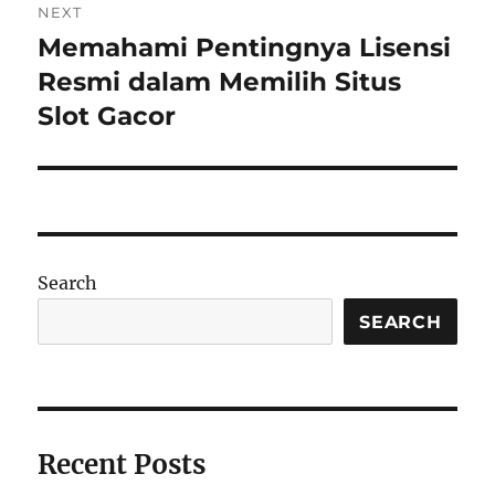
NEXT
Memahami Pentingnya Lisensi
Next
post:
Resmi dalam Memilih Situs
Slot Gacor
Search
SEARCH
Recent Posts