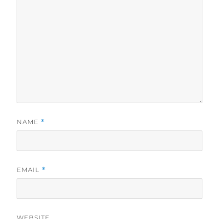
NAME
*
EMAIL
*
WEBSITE