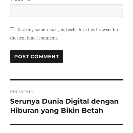
Save my name, email, and website in this browser for
the next time I comment.
Post
PREVIOUS
navigation
Serunya Dunia Digital dengan
Previous
post:
Hiburan yang Bikin Betah