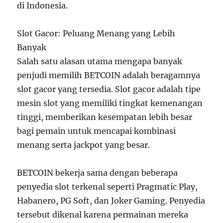
di Indonesia.
Slot Gacor: Peluang Menang yang Lebih
Banyak
Salah satu alasan utama mengapa banyak
penjudi memilih BETCOIN adalah beragamnya
slot gacor yang tersedia. Slot gacor adalah tipe
mesin slot yang memiliki tingkat kemenangan
tinggi, memberikan kesempatan lebih besar
bagi pemain untuk mencapai kombinasi
menang serta jackpot yang besar.
BETCOIN bekerja sama dengan beberapa
penyedia slot terkenal seperti Pragmatic Play,
Habanero, PG Soft, dan Joker Gaming. Penyedia
tersebut dikenal karena permainan mereka