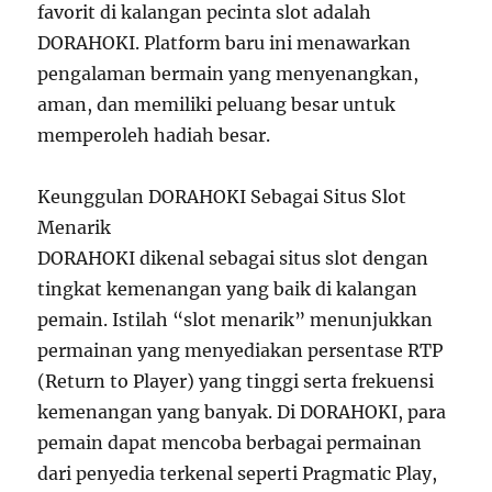
favorit di kalangan pecinta slot adalah
DORAHOKI. Platform baru ini menawarkan
pengalaman bermain yang menyenangkan,
aman, dan memiliki peluang besar untuk
memperoleh hadiah besar.
Keunggulan DORAHOKI Sebagai Situs Slot
Menarik
DORAHOKI dikenal sebagai situs slot dengan
tingkat kemenangan yang baik di kalangan
pemain. Istilah “slot menarik” menunjukkan
permainan yang menyediakan persentase RTP
(Return to Player) yang tinggi serta frekuensi
kemenangan yang banyak. Di DORAHOKI, para
pemain dapat mencoba berbagai permainan
dari penyedia terkenal seperti Pragmatic Play,