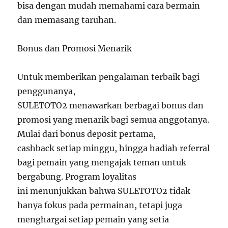
bisa dengan mudah memahami cara bermain
dan memasang taruhan.
Bonus dan Promosi Menarik
Untuk memberikan pengalaman terbaik bagi
penggunanya,
SULETOTO2 menawarkan berbagai bonus dan
promosi yang menarik bagi semua anggotanya.
Mulai dari bonus deposit pertama,
cashback setiap minggu, hingga hadiah referral
bagi pemain yang mengajak teman untuk
bergabung. Program loyalitas
ini menunjukkan bahwa SULETOTO2 tidak
hanya fokus pada permainan, tetapi juga
menghargai setiap pemain yang setia