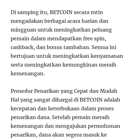
Di samping itu, BETCOIN secara rutin
mengadakan berbagai acara harian dan
mingguan untuk meningkatkan peluang
pemain dalam mendapatkan free spin,
cashback, dan bonus tambahan. Semua ini
bertujuan untuk meningkatkan kenyamanan
serta meningkatkan kemungkinan meraih
kemenangan.
Prosedur Penarikan yang Cepat dan Mudah
Hal yang sangat dihargai di BETCOIN adalah
kecepatan dan keterbukaan dalam proses
penarikan dana. Setelah pemain meraih
kemenangan dan mengajukan permohonan
penarikan, dana akan segera masuk ke