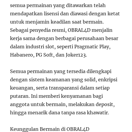
semua permainan yang ditawarkan telah
mendapatkan lisensi dan diawasi dengan ketat
untuk menjamin keadilan saat bermain.
Sebagai penyedia resmi, OBRAL4D menjalin
kerja sama dengan berbagai perusahaan besar
dalam industri slot, seperti Pragmatic Play,
Habanero, PG Soft, dan Joker123.
Semua permainan yang tersedia dilengkapi
dengan sistem keamanan yang solid, enkripsi
keuangan, serta transparansi dalam setiap
putaran. Ini memberi kenyamanan bagi
anggota untuk bermain, melakukan deposit,
hingga menarik dana tanpa rasa khawatir.
Keunggulan Bermain di OBRAL4D