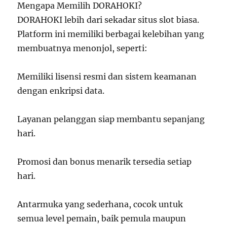
Mengapa Memilih DORAHOKI?
DORAHOKI lebih dari sekadar situs slot biasa.
Platform ini memiliki berbagai kelebihan yang
membuatnya menonjol, seperti:
Memiliki lisensi resmi dan sistem keamanan
dengan enkripsi data.
Layanan pelanggan siap membantu sepanjang
hari.
Promosi dan bonus menarik tersedia setiap
hari.
Antarmuka yang sederhana, cocok untuk
semua level pemain, baik pemula maupun