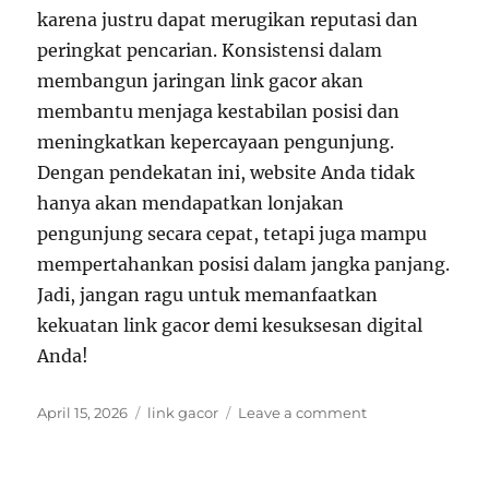
karena justru dapat merugikan reputasi dan
peringkat pencarian. Konsistensi dalam
membangun jaringan link gacor akan
membantu menjaga kestabilan posisi dan
meningkatkan kepercayaan pengunjung.
Dengan pendekatan ini, website Anda tidak
hanya akan mendapatkan lonjakan
pengunjung secara cepat, tetapi juga mampu
mempertahankan posisi dalam jangka panjang.
Jadi, jangan ragu untuk memanfaatkan
kekuatan link gacor demi kesuksesan digital
Anda!
Posted
Tags
on
April 15, 2026
link gacor
Leave a comment
on
Rahasia
Sukses
Menggunakan