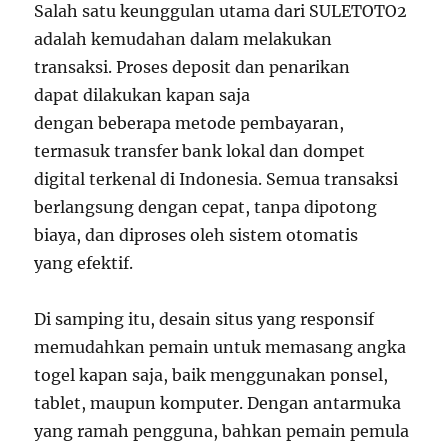
Salah satu keunggulan utama dari SULETOTO2
adalah kemudahan dalam melakukan
transaksi. Proses deposit dan penarikan
dapat dilakukan kapan saja
dengan beberapa metode pembayaran,
termasuk transfer bank lokal dan dompet
digital terkenal di Indonesia. Semua transaksi
berlangsung dengan cepat, tanpa dipotong
biaya, dan diproses oleh sistem otomatis
yang efektif.
Di samping itu, desain situs yang responsif
memudahkan pemain untuk memasang angka
togel kapan saja, baik menggunakan ponsel,
tablet, maupun komputer. Dengan antarmuka
yang ramah pengguna, bahkan pemain pemula