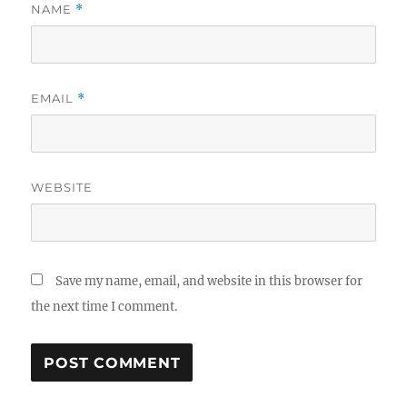
NAME
*
EMAIL
*
WEBSITE
Save my name, email, and website in this browser for
the next time I comment.