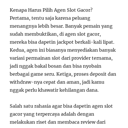
Kenapa Harus Pilih Agen Slot Gacor?
Pertama, tentu saja karena peluang
menangnya lebih besar. Banyak pemain yang
sudah membuktikan, di agen slot gacor,
mereka bisa dapetin jackpot berkali-kali lipat.
Kedua, agen ini biasanya menyediakan banyak
variasi permainan slot dari provider ternama,
jadi nggak bakal bosan dan bisa nyobain
berbagai game seru. Ketiga, proses deposit dan
withdraw-nya cepat dan aman, jadi kamu
nggak perlu khawatir kehilangan dana.
Salah satu rahasia agar bisa dapetin agen slot
gacor yang terpercaya adalah dengan
melakukan riset dan membaca review dari