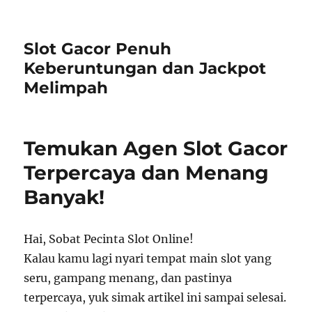
Slot Gacor Penuh
Keberuntungan dan Jackpot
Melimpah
Temukan Agen Slot Gacor
Terpercaya dan Menang
Banyak!
Hai, Sobat Pecinta Slot Online!
Kalau kamu lagi nyari tempat main slot yang
seru, gampang menang, dan pastinya
terpercaya, yuk simak artikel ini sampai selesai.