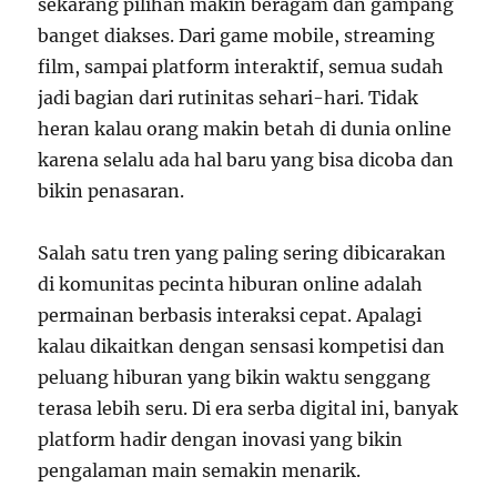
sekarang pilihan makin beragam dan gampang
banget diakses. Dari game mobile, streaming
film, sampai platform interaktif, semua sudah
jadi bagian dari rutinitas sehari-hari. Tidak
heran kalau orang makin betah di dunia online
karena selalu ada hal baru yang bisa dicoba dan
bikin penasaran.
Salah satu tren yang paling sering dibicarakan
di komunitas pecinta hiburan online adalah
permainan berbasis interaksi cepat. Apalagi
kalau dikaitkan dengan sensasi kompetisi dan
peluang hiburan yang bikin waktu senggang
terasa lebih seru. Di era serba digital ini, banyak
platform hadir dengan inovasi yang bikin
pengalaman main semakin menarik.