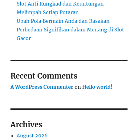
Slot Anti Rungkad dan Keuntungan
Melimpah Setiap Putaran
Ubah Pola Bermain Anda dan Rasakan
Perbedaan Signifikan dalam Menang di Slot
Gacor
Recent Comments
A WordPress Commenter
on
Hello world!
Archives
August 2026