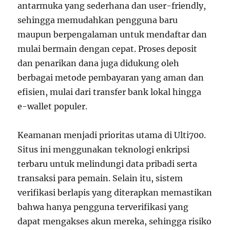
antarmuka yang sederhana dan user-friendly,
sehingga memudahkan pengguna baru
maupun berpengalaman untuk mendaftar dan
mulai bermain dengan cepat. Proses deposit
dan penarikan dana juga didukung oleh
berbagai metode pembayaran yang aman dan
efisien, mulai dari transfer bank lokal hingga
e-wallet populer.
Keamanan menjadi prioritas utama di Ulti700.
Situs ini menggunakan teknologi enkripsi
terbaru untuk melindungi data pribadi serta
transaksi para pemain. Selain itu, sistem
verifikasi berlapis yang diterapkan memastikan
bahwa hanya pengguna terverifikasi yang
dapat mengakses akun mereka, sehingga risiko