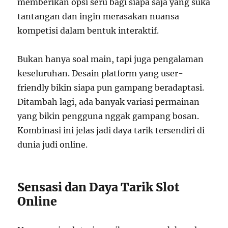
memberikan opsi seru bagi siapa saja yang suka
tantangan dan ingin merasakan nuansa
kompetisi dalam bentuk interaktif.
Bukan hanya soal main, tapi juga pengalaman
keseluruhan. Desain platform yang user-
friendly bikin siapa pun gampang beradaptasi.
Ditambah lagi, ada banyak variasi permainan
yang bikin pengguna nggak gampang bosan.
Kombinasi ini jelas jadi daya tarik tersendiri di
dunia judi online.
Sensasi dan Daya Tarik Slot
Online