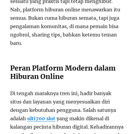
sesuatu yang praktis tapi tetap menghibur.
Nah, platform hiburan online menawarkan itu
semua. Bukan cuma hiburan semata, tapi juga
pengalaman komunitas, di mana pemain bisa
ngobrol, sharing tips, bahkan ketemu teman
baru.
Peran Platform Modern dalam
Hiburan Online
Di tengah maraknya tren ini, hadir banyak
situs dan layanan yang menyesuaikan diri
dengan kebutuhan pengguna. Salah satunya
adalah
ulti700 slot
yang makin dikenal di
kalangan pecinta hiburan digital. Kehadirannya