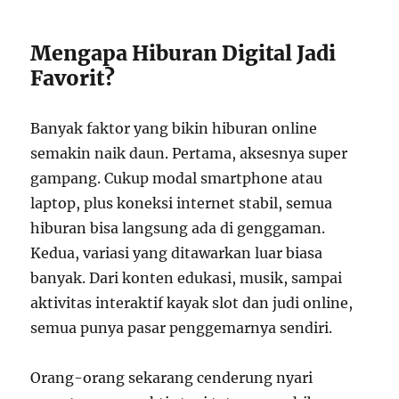
Mengapa Hiburan Digital Jadi
Favorit?
Banyak faktor yang bikin hiburan online
semakin naik daun. Pertama, aksesnya super
gampang. Cukup modal smartphone atau
laptop, plus koneksi internet stabil, semua
hiburan bisa langsung ada di genggaman.
Kedua, variasi yang ditawarkan luar biasa
banyak. Dari konten edukasi, musik, sampai
aktivitas interaktif kayak slot dan judi online,
semua punya pasar penggemarnya sendiri.
Orang-orang sekarang cenderung nyari