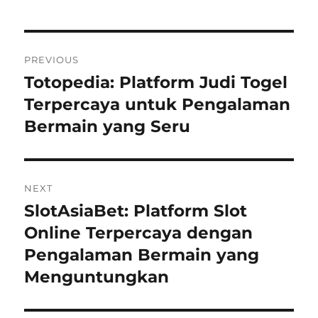
Post
PREVIOUS
navigation
Totopedia: Platform Judi Togel
Previous
post:
Terpercaya untuk Pengalaman
Bermain yang Seru
NEXT
SlotAsiaBet: Platform Slot
Next
post:
Online Terpercaya dengan
Pengalaman Bermain yang
Menguntungkan