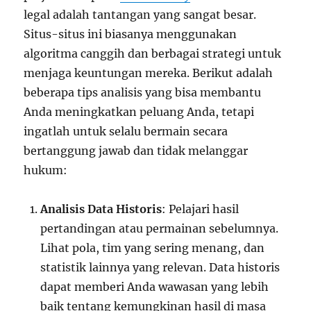
legal adalah tantangan yang sangat besar.
Situs-situs ini biasanya menggunakan
algoritma canggih dan berbagai strategi untuk
menjaga keuntungan mereka. Berikut adalah
beberapa tips analisis yang bisa membantu
Anda meningkatkan peluang Anda, tetapi
ingatlah untuk selalu bermain secara
bertanggung jawab dan tidak melanggar
hukum:
Analisis Data Historis
: Pelajari hasil
pertandingan atau permainan sebelumnya.
Lihat pola, tim yang sering menang, dan
statistik lainnya yang relevan. Data historis
dapat memberi Anda wawasan yang lebih
baik tentang kemungkinan hasil di masa