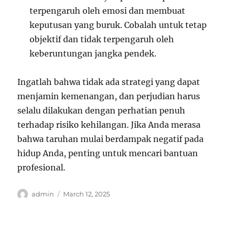
terpengaruh oleh emosi dan membuat
keputusan yang buruk. Cobalah untuk tetap
objektif dan tidak terpengaruh oleh
keberuntungan jangka pendek.
Ingatlah bahwa tidak ada strategi yang dapat
menjamin kemenangan, dan perjudian harus
selalu dilakukan dengan perhatian penuh
terhadap risiko kehilangan. Jika Anda merasa
bahwa taruhan mulai berdampak negatif pada
hidup Anda, penting untuk mencari bantuan
profesional.
Author
Posted
admin
March 12, 2025
on