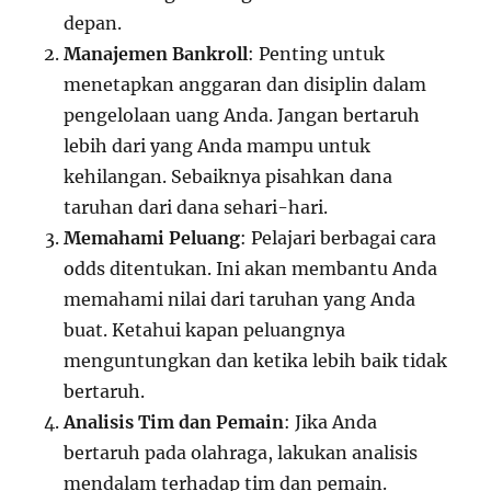
depan.
Manajemen Bankroll
: Penting untuk
menetapkan anggaran dan disiplin dalam
pengelolaan uang Anda. Jangan bertaruh
lebih dari yang Anda mampu untuk
kehilangan. Sebaiknya pisahkan dana
taruhan dari dana sehari-hari.
Memahami Peluang
: Pelajari berbagai cara
odds ditentukan. Ini akan membantu Anda
memahami nilai dari taruhan yang Anda
buat. Ketahui kapan peluangnya
menguntungkan dan ketika lebih baik tidak
bertaruh.
Analisis Tim dan Pemain
: Jika Anda
bertaruh pada olahraga, lakukan analisis
mendalam terhadap tim dan pemain.