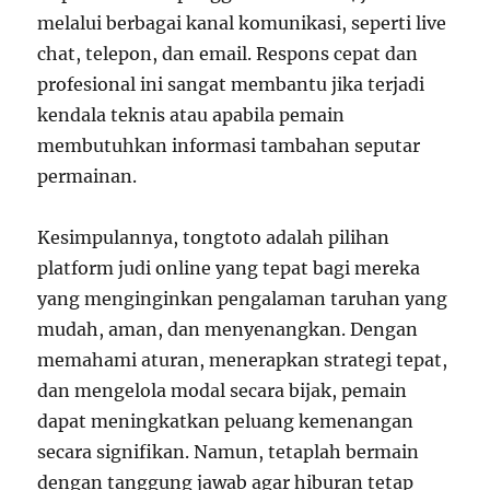
melalui berbagai kanal komunikasi, seperti live
chat, telepon, dan email. Respons cepat dan
profesional ini sangat membantu jika terjadi
kendala teknis atau apabila pemain
membutuhkan informasi tambahan seputar
permainan.
Kesimpulannya, tongtoto adalah pilihan
platform judi online yang tepat bagi mereka
yang menginginkan pengalaman taruhan yang
mudah, aman, dan menyenangkan. Dengan
memahami aturan, menerapkan strategi tepat,
dan mengelola modal secara bijak, pemain
dapat meningkatkan peluang kemenangan
secara signifikan. Namun, tetaplah bermain
dengan tanggung jawab agar hiburan tetap