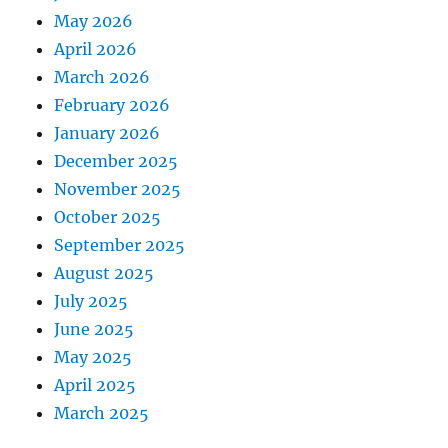
May 2026
April 2026
March 2026
February 2026
January 2026
December 2025
November 2025
October 2025
September 2025
August 2025
July 2025
June 2025
May 2025
April 2025
March 2025