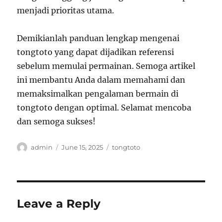
menjadi prioritas utama.
Demikianlah panduan lengkap mengenai
tongtoto yang dapat dijadikan referensi
sebelum memulai permainan. Semoga artikel
ini membantu Anda dalam memahami dan
memaksimalkan pengalaman bermain di
tongtoto dengan optimal. Selamat mencoba
dan semoga sukses!
Author
Posted
Tags
admin
June 15, 2025
tongtoto
on
Leave a Reply