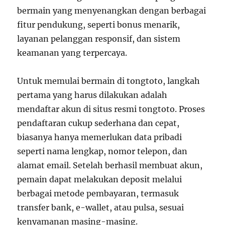
bermain yang menyenangkan dengan berbagai
fitur pendukung, seperti bonus menarik,
layanan pelanggan responsif, dan sistem
keamanan yang terpercaya.
Untuk memulai bermain di tongtoto, langkah
pertama yang harus dilakukan adalah
mendaftar akun di situs resmi tongtoto. Proses
pendaftaran cukup sederhana dan cepat,
biasanya hanya memerlukan data pribadi
seperti nama lengkap, nomor telepon, dan
alamat email. Setelah berhasil membuat akun,
pemain dapat melakukan deposit melalui
berbagai metode pembayaran, termasuk
transfer bank, e-wallet, atau pulsa, sesuai
kenyamanan masing-masing.