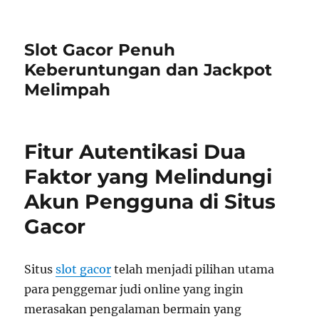
Slot Gacor Penuh
Keberuntungan dan Jackpot
Melimpah
Fitur Autentikasi Dua
Faktor yang Melindungi
Akun Pengguna di Situs
Gacor
Situs
slot gacor
telah menjadi pilihan utama
para penggemar judi online yang ingin
merasakan pengalaman bermain yang