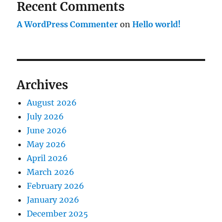
Recent Comments
A WordPress Commenter
on
Hello world!
Archives
August 2026
July 2026
June 2026
May 2026
April 2026
March 2026
February 2026
January 2026
December 2025