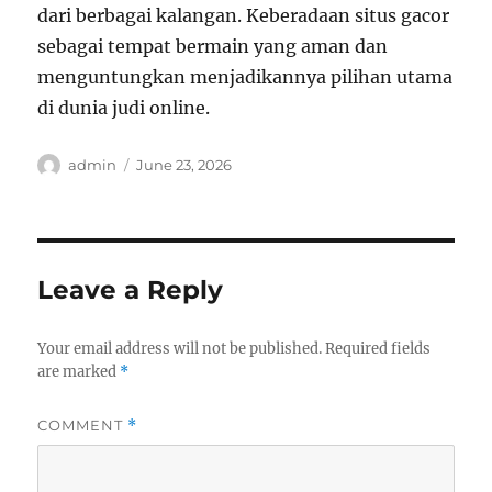
dari berbagai kalangan. Keberadaan situs gacor
sebagai tempat bermain yang aman dan
menguntungkan menjadikannya pilihan utama
di dunia judi online.
Author
Posted
admin
June 23, 2026
on
Leave a Reply
Your email address will not be published.
Required fields
are marked
*
COMMENT
*