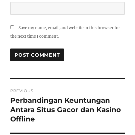
Save my name, email, and website in this browser for
the next time I comment.
Post
PREVIOUS
navigation
Perbandingan Keuntungan
Previous
post:
Antara Situs Gacor dan Kasino
Offline