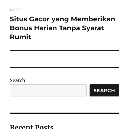
NEXT
Situs Gacor yang Memberikan
Next
post:
Bonus Harian Tanpa Syarat
Rumit
Search
SEARCH
Recent Posts