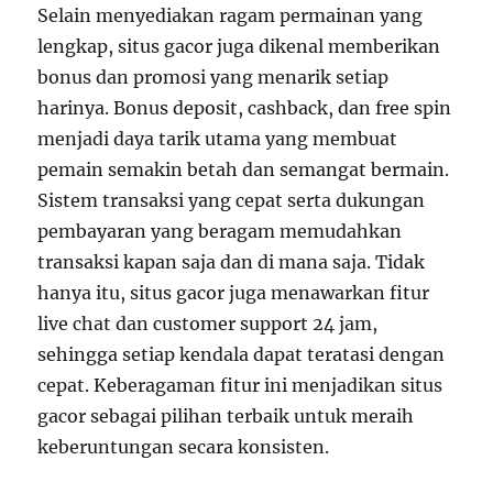
Selain menyediakan ragam permainan yang
lengkap, situs gacor juga dikenal memberikan
bonus dan promosi yang menarik setiap
harinya. Bonus deposit, cashback, dan free spin
menjadi daya tarik utama yang membuat
pemain semakin betah dan semangat bermain.
Sistem transaksi yang cepat serta dukungan
pembayaran yang beragam memudahkan
transaksi kapan saja dan di mana saja. Tidak
hanya itu, situs gacor juga menawarkan fitur
live chat dan customer support 24 jam,
sehingga setiap kendala dapat teratasi dengan
cepat. Keberagaman fitur ini menjadikan situs
gacor sebagai pilihan terbaik untuk meraih
keberuntungan secara konsisten.