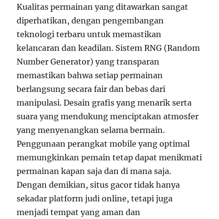
Kualitas permainan yang ditawarkan sangat
diperhatikan, dengan pengembangan
teknologi terbaru untuk memastikan
kelancaran dan keadilan. Sistem RNG (Random
Number Generator) yang transparan
memastikan bahwa setiap permainan
berlangsung secara fair dan bebas dari
manipulasi. Desain grafis yang menarik serta
suara yang mendukung menciptakan atmosfer
yang menyenangkan selama bermain.
Penggunaan perangkat mobile yang optimal
memungkinkan pemain tetap dapat menikmati
permainan kapan saja dan di mana saja.
Dengan demikian, situs gacor tidak hanya
sekadar platform judi online, tetapi juga
menjadi tempat yang aman dan