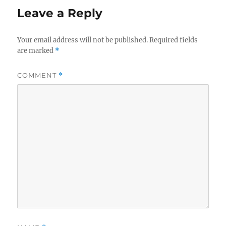
Leave a Reply
Your email address will not be published.
Required fields
are marked
*
COMMENT
*