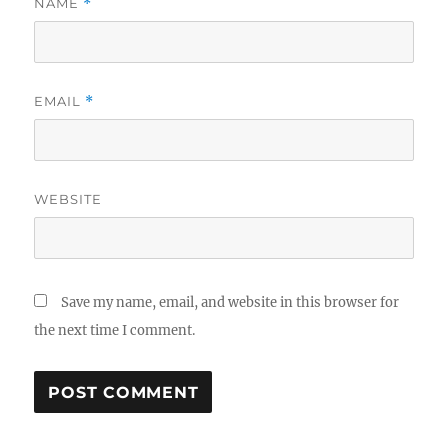
NAME
*
EMAIL
*
WEBSITE
Save my name, email, and website in this browser for
the next time I comment.