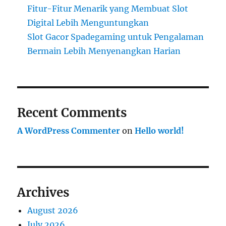
Fitur-Fitur Menarik yang Membuat Slot
Digital Lebih Menguntungkan
Slot Gacor Spadegaming untuk Pengalaman
Bermain Lebih Menyenangkan Harian
Recent Comments
A WordPress Commenter
on
Hello world!
Archives
August 2026
July 2026