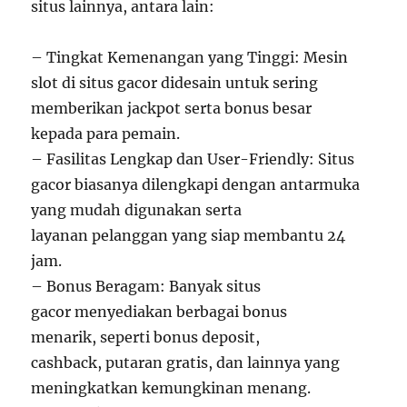
situs lainnya, antara lain:
– Tingkat Kemenangan yang Tinggi: Mesin
slot di situs gacor didesain untuk sering
memberikan jackpot serta bonus besar
kepada para pemain.
– Fasilitas Lengkap dan User-Friendly: Situs
gacor biasanya dilengkapi dengan antarmuka
yang mudah digunakan serta
layanan pelanggan yang siap membantu 24
jam.
– Bonus Beragam: Banyak situs
gacor menyediakan berbagai bonus
menarik, seperti bonus deposit,
cashback, putaran gratis, dan lainnya yang
meningkatkan kemungkinan menang.