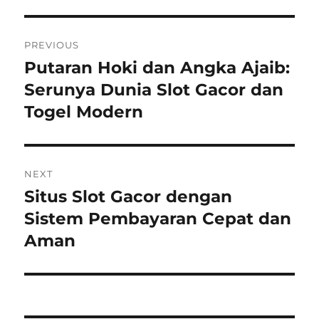
Post
PREVIOUS
navigation
Putaran Hoki dan Angka Ajaib:
Previous
post:
Serunya Dunia Slot Gacor dan
Togel Modern
NEXT
Situs Slot Gacor dengan
Next
post:
Sistem Pembayaran Cepat dan
Aman