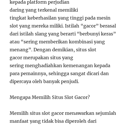
kepada platform perjudian
daring yang terkenal memiliki
tingkat keberhasilan yang tinggi pada mesin
slot yang mereka miliki. Istilah “gacor” berasal
dari istilah slang yang berarti “berbunyi keras”
atau “sering memberikan kombinasi yang
menang”. Dengan demikian, situs slot
gacor merupakan situs yang
sering menghadiahkan kemenangan kepada
para pemainnya, sehingga sangat dicari dan
dipercaya oleh banyak penjudi.
Mengapa Memilih Situs Slot Gacor?
Memilih situs slot gacor menawarkan sejumlah
manfaat yang tidak bisa diperoleh dari