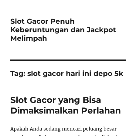
Slot Gacor Penuh
Keberuntungan dan Jackpot
Melimpah
Tag:
slot gacor hari ini depo 5k
Slot Gacor yang Bisa
Dimaksimalkan Perlahan
Apakah Anda sedang mencari peluang besar