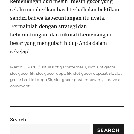
kemenangan dari mesin-mesin gacor yang
selalu memberikan hasil terbaik dan buktikan
sendiri bahwa keberuntungan itu nyata.
Bermainlah dengan strategi dan
keberuntungan, dan nikmati kemenangan
besar yang mengubah hidup Anda dalam
sekejap!
Posted
Tags
March 5, 2026
situs slot gacor terbaru
,
slot
,
slot gacor
,
on
slot gacor 5k
,
slot gacor depo 5k
,
slot gacor deposit 5k
,
slot
gacor hari ini depo 5k
,
slot gacor pasti maxwin
Leave a
on
comment
Slot
Gacor
yang
Bisa
Dimaksimalkan
Search
Perlahan
SEARCH