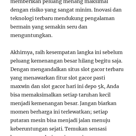
memberikan peluang menang maksimal
dengan risiko yang sangat minim. Inovasi dan
teknologi terbaru mendukung pengalaman
bermain yang semakin seru dan
menguntungkan.
Akhirnya, raih kesempatan langka ini sebelum
peluang kemenangan besar hilang begitu saja.
Dengan mengandalkan situs slot gacor terbaru
yang menawarkan fitur slot gacor pasti
maxwin dan slot gacor hari ini depo 5k, Anda
bisa memaksimalkan setiap taruhan kecil
menjadi kemenangan besar. Jangan biarkan
momen berharga ini terlewatkan; setiap
putaran mesin bisa menjadi jalan menuju
keberuntungan sejati. Temukan sensasi