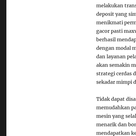
melakukan tran
deposit yang s
menikmati perma
gacor pasti max
berhasil mendap
dengan modal mi
dan layanan pel
akan semakin me
strategi cerdas
sekadar mimpi da
Tidak dapat dis
memudahkan par
mesin yang sela
menarik dan bo
mendapatkan keu