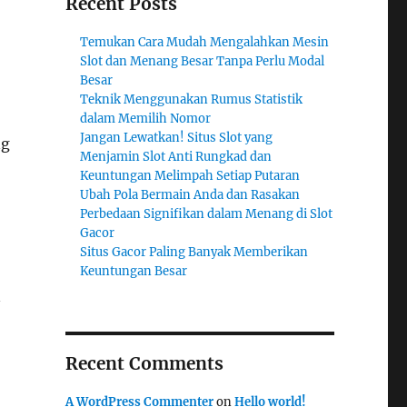
Recent Posts
Temukan Cara Mudah Mengalahkan Mesin
Slot dan Menang Besar Tanpa Perlu Modal
Besar
Teknik Menggunakan Rumus Statistik
dalam Memilih Nomor
Jangan Lewatkan! Situs Slot yang
ng
Menjamin Slot Anti Rungkad dan
Keuntungan Melimpah Setiap Putaran
Ubah Pola Bermain Anda dan Rasakan
Perbedaan Signifikan dalam Menang di Slot
Gacor
Situs Gacor Paling Banyak Memberikan
Keuntungan Besar
n
Recent Comments
A WordPress Commenter
on
Hello world!