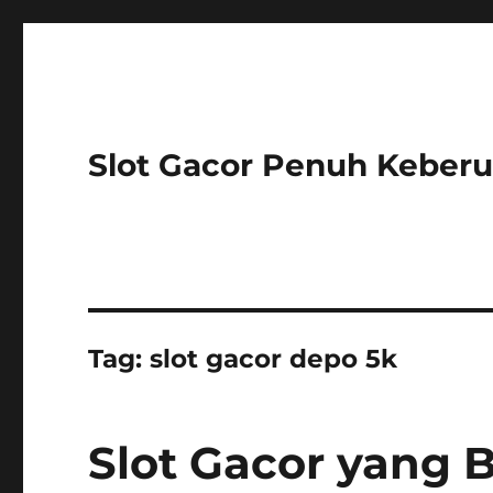
Slot Gacor Penuh Keber
Tag:
slot gacor depo 5k
Slot Gacor yang 