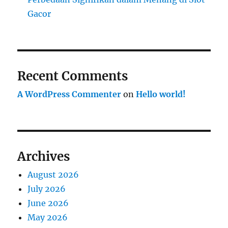
Gacor
Recent Comments
A WordPress Commenter
on
Hello world!
Archives
August 2026
July 2026
June 2026
May 2026