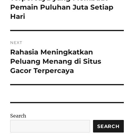
Pemain Puluhan Juta Setiap
Hari
NEXT
Rahasia Meningkatkan
Next
post:
Peluang Menang di Situs
Gacor Terpercaya
Search
SEARCH