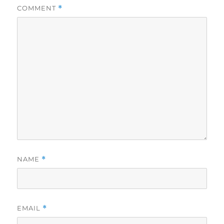
COMMENT
*
NAME
*
EMAIL
*