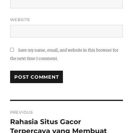
WEBSITE
Save my name, email, and website in this browser for
the next time I comment.
Post
PREVIOUS
navigation
Rahasia Situs Gacor
Previous
post:
Terpercaya yang Membuat