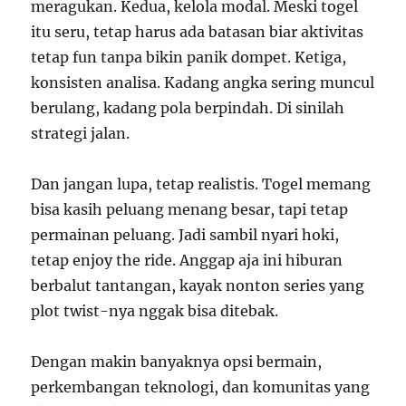
meragukan. Kedua, kelola modal. Meski togel
itu seru, tetap harus ada batasan biar aktivitas
tetap fun tanpa bikin panik dompet. Ketiga,
konsisten analisa. Kadang angka sering muncul
berulang, kadang pola berpindah. Di sinilah
strategi jalan.
Dan jangan lupa, tetap realistis. Togel memang
bisa kasih peluang menang besar, tapi tetap
permainan peluang. Jadi sambil nyari hoki,
tetap enjoy the ride. Anggap aja ini hiburan
berbalut tantangan, kayak nonton series yang
plot twist-nya nggak bisa ditebak.
Dengan makin banyaknya opsi bermain,
perkembangan teknologi, dan komunitas yang