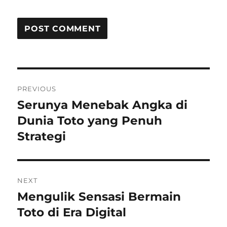
Post
PREVIOUS
navigation
Serunya Menebak Angka di
Previous
post:
Dunia Toto yang Penuh
Strategi
NEXT
Mengulik Sensasi Bermain
Next
post:
Toto di Era Digital