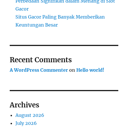
Perbedaan Signifikan dalam Menang di Slot
Gacor
Situs Gacor Paling Banyak Memberikan
Keuntungan Besar
Recent Comments
A WordPress Commenter
on
Hello world!
Archives
August 2026
July 2026