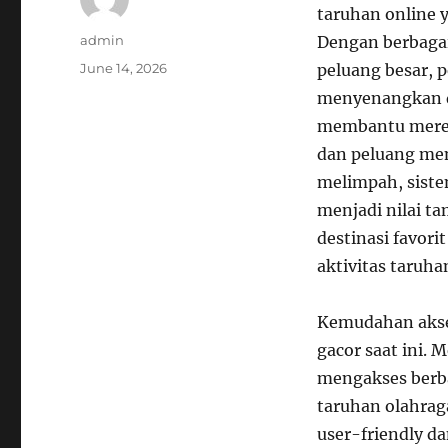
taruhan online 
Author
admin
Dengan berbaga
Posted
June 14, 2026
peluang besar, 
on
menyenangkan d
membantu mereka
dan peluang men
melimpah, siste
menjadi nilai ta
destinasi favori
aktivitas taruha
Kemudahan akses
gacor saat ini.
mengakses berbag
taruhan olahrag
user-friendly d