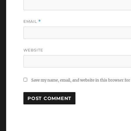
EMAIL
*
WEBSITE
Save my name, email, and website in this browser for