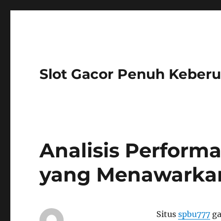
Slot Gacor Penuh Keber
Analisis Performa
yang Menawarkan 
Situs
spbu777
ga