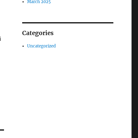
March 2025
Categories
i
Uncategorized