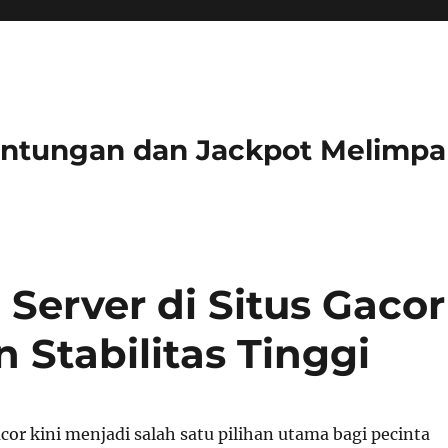
untungan dan Jackpot Melimp
 Server di Situs Gacor
Stabilitas Tinggi
cor kini menjadi salah satu pilihan utama bagi pecinta