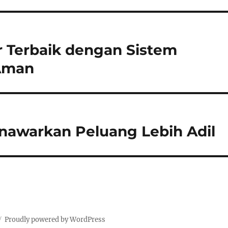
 Terbaik dengan Sistem
Aman
nawarkan Peluang Lebih Adil
Proudly powered by WordPress