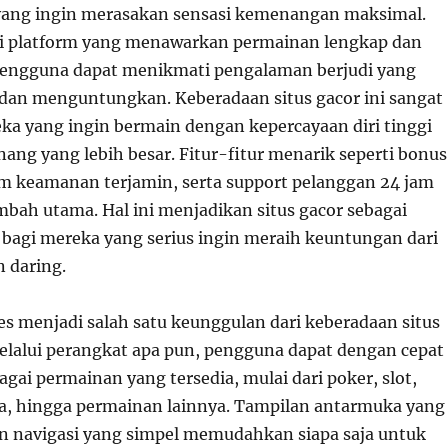
yang ingin merasakan sensasi kemenangan maksimal.
i platform yang menawarkan permainan lengkap dan
pengguna dapat menikmati pengalaman berjudi yang
an menguntungkan. Keberadaan situs gacor ini sangat
 yang ingin bermain dengan kepercayaan diri tinggi
ang yang lebih besar. Fitur-fitur menarik seperti bonus
m keamanan terjamin, serta support pelanggan 24 jam
mbah utama. Hal ini menjadikan situs gacor sebagai
t bagi mereka yang serius ingin meraih keuntungan dari
n daring.
 menjadi salah satu keunggulan dari keberadaan situs
 Melalui perangkat apa pun, pengguna dapat dengan cepat
ai permainan yang tersedia, mulai dari poker, slot,
a, hingga permainan lainnya. Tampilan antarmuka yang
an navigasi yang simpel memudahkan siapa saja untuk