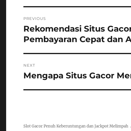
Post
PREVIOUS
navigation
Rekomendasi Situs Gacor
Previous
post:
Pembayaran Cepat dan 
NEXT
Mengapa Situs Gacor Me
Next
post:
Slot Gacor Penuh Keberuntungan dan Jackpot Melimpah