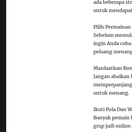
ada beberapa s
untuk mendapat
Pilih Permainan
Sebelum memulai
ingin Anda cob
peluang menang 
Manfaatkan Bon
Jangan abaikan 
memperpanjang
untuk menang.
Ikuti Pola Dan 
Banyak pemain b
grup judi onlin