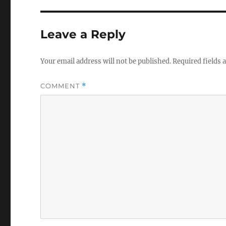
Leave a Reply
Your email address will not be published.
Required fields
COMMENT
*