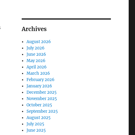
s
Archives
August 2026
July 2026
June 2026
May 2026
April 2026
March 2026
February 2026
January 2026
December 2025
November 2025
October 2025
September 2025
August 2025
July 2025
June 2025