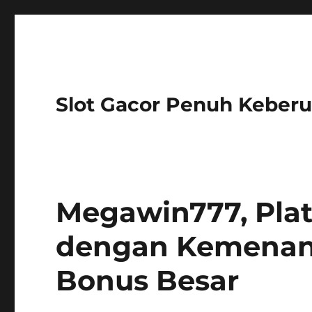
Slot Gacor Penuh Keber
Megawin777, Plat
dengan Kemenan
Bonus Besar