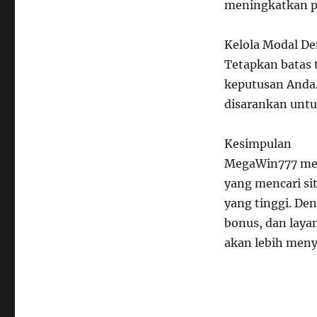
meningkatkan p
Kelola Modal De
Tetapkan batas 
keputusan Anda.
disarankan untu
Kesimpulan
MegaWin777 meru
yang mencari si
yang tinggi. De
bonus, dan laya
akan lebih men