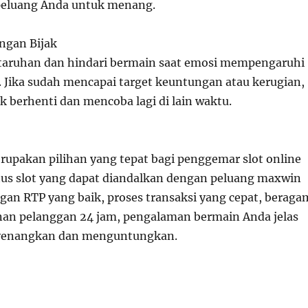
eluang Anda untuk menang.
ngan Bijak
taruhan dan hindari bermain saat emosi mempengaruhi
 Jika sudah mencapai target keuntungan atau kerugian,
k berhenti dan mencoba lagi di lain waktu.
pakan pilihan yang tepat bagi penggemar slot online
tus slot yang dapat diandalkan dengan peluang maxwin
ngan RTP yang baik, proses transaksi yang cepat, beraga
nan pelanggan 24 jam, pengalaman bermain Anda jelas
yenangkan dan menguntungkan.