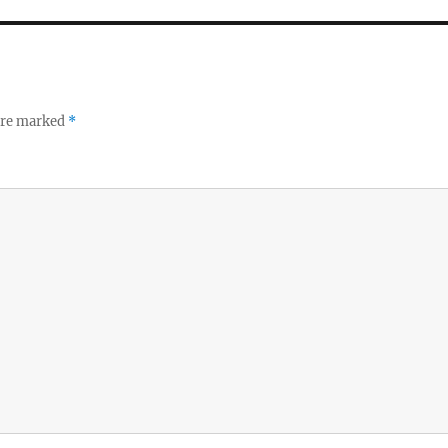
 are marked
*