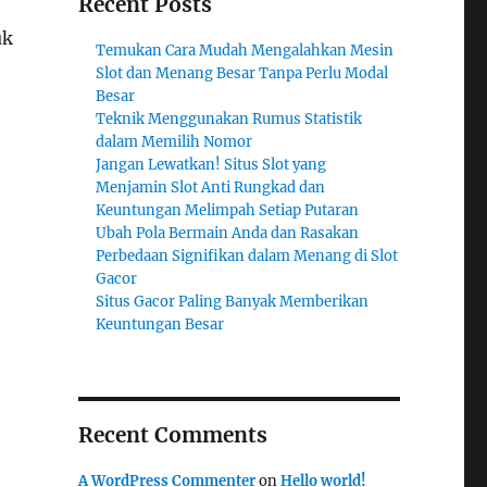
Recent Posts
uk
Temukan Cara Mudah Mengalahkan Mesin
Slot dan Menang Besar Tanpa Perlu Modal
Besar
Teknik Menggunakan Rumus Statistik
dalam Memilih Nomor
Jangan Lewatkan! Situs Slot yang
Menjamin Slot Anti Rungkad dan
Keuntungan Melimpah Setiap Putaran
Ubah Pola Bermain Anda dan Rasakan
Perbedaan Signifikan dalam Menang di Slot
Gacor
Situs Gacor Paling Banyak Memberikan
Keuntungan Besar
Recent Comments
A WordPress Commenter
on
Hello world!