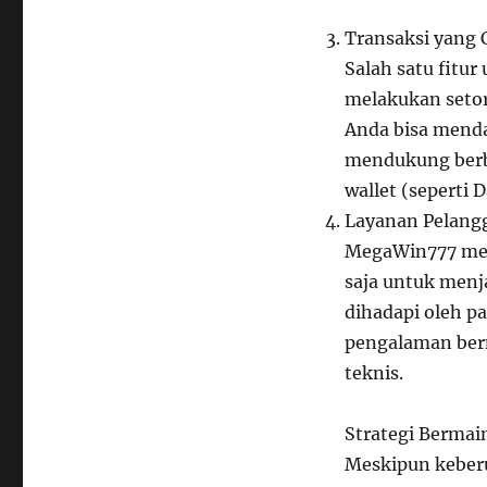
Transaksi yang
Salah satu fitu
melakukan setor
Anda bisa menda
mendukung berb
wallet (seperti 
Layanan Pelang
MegaWin777 men
saja untuk men
dihadapi oleh p
pengalaman berm
teknis.
Strategi Berma
Meskipun keberu