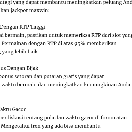
trategi yang dapat membantu meningkatkan peluang An
kan jackpot maxwin:
 Dengan RTP Tinggi
 bermain, pastikan untuk memeriksa RTP dari slot yan
a. Permainan dengan RTP di atas 95% memberikan
yang lebih baik.
us Dengan Bijak
bonus setoran dan putaran gratis yang dapat
 waktu bermain dan meningkatkan kemungkinan Anda
Waktu Gacor
erdiskusi tentang pola dan waktu gacor di forum atau
e. Mengetahui tren yang ada bisa membantu