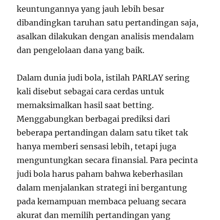
keuntungannya yang jauh lebih besar
dibandingkan taruhan satu pertandingan saja,
asalkan dilakukan dengan analisis mendalam
dan pengelolaan dana yang baik.
Dalam dunia judi bola, istilah PARLAY sering
kali disebut sebagai cara cerdas untuk
memaksimalkan hasil saat betting.
Menggabungkan berbagai prediksi dari
beberapa pertandingan dalam satu tiket tak
hanya memberi sensasi lebih, tetapi juga
menguntungkan secara finansial. Para pecinta
judi bola harus paham bahwa keberhasilan
dalam menjalankan strategi ini bergantung
pada kemampuan membaca peluang secara
akurat dan memilih pertandingan yang