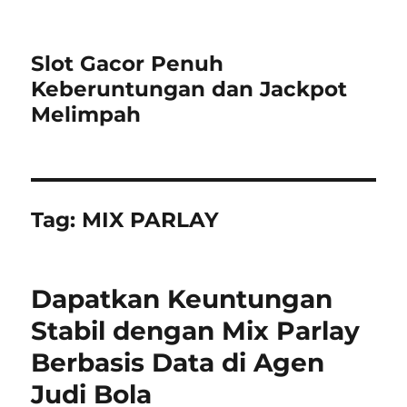
Slot Gacor Penuh
Keberuntungan dan Jackpot
Melimpah
Tag:
MIX PARLAY
Dapatkan Keuntungan
Stabil dengan Mix Parlay
Berbasis Data di Agen
Judi Bola