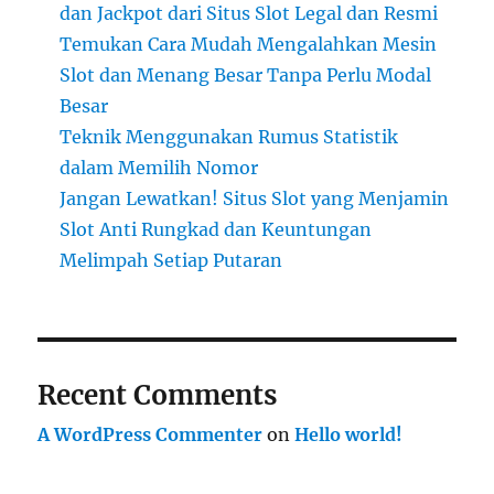
dan Jackpot dari Situs Slot Legal dan Resmi
Temukan Cara Mudah Mengalahkan Mesin
Slot dan Menang Besar Tanpa Perlu Modal
Besar
Teknik Menggunakan Rumus Statistik
dalam Memilih Nomor
Jangan Lewatkan! Situs Slot yang Menjamin
Slot Anti Rungkad dan Keuntungan
Melimpah Setiap Putaran
Recent Comments
A WordPress Commenter
on
Hello world!