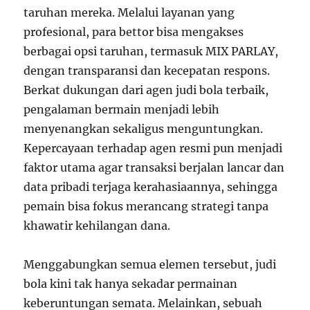
taruhan mereka. Melalui layanan yang
profesional, para bettor bisa mengakses
berbagai opsi taruhan, termasuk MIX PARLAY,
dengan transparansi dan kecepatan respons.
Berkat dukungan dari agen judi bola terbaik,
pengalaman bermain menjadi lebih
menyenangkan sekaligus menguntungkan.
Kepercayaan terhadap agen resmi pun menjadi
faktor utama agar transaksi berjalan lancar dan
data pribadi terjaga kerahasiaannya, sehingga
pemain bisa fokus merancang strategi tanpa
khawatir kehilangan dana.
Menggabungkan semua elemen tersebut, judi
bola kini tak hanya sekadar permainan
keberuntungan semata. Melainkan, sebuah