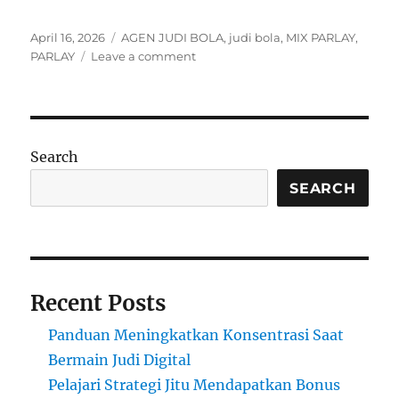
Posted
Tags
April 16, 2026
AGEN JUDI BOLA
,
judi bola
,
MIX PARLAY
,
on
on
PARLAY
Leave a comment
Dapatkan
Keuntungan
Stabil
dengan
Mix
Search
Parlay
Berbasis
SEARCH
Data
di
Agen
Judi
Bola
Recent Posts
Panduan Meningkatkan Konsentrasi Saat
Bermain Judi Digital
Pelajari Strategi Jitu Mendapatkan Bonus