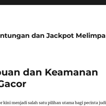
untungan dan Jackpot Melimp
ipuan dan Keamanan
 Gacor
r kini menjadi salah satu pilihan utama bagi pecinta judi