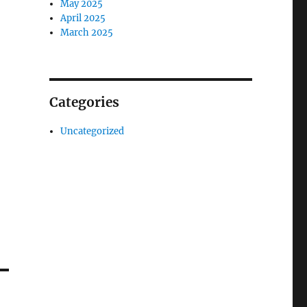
May 2025
April 2025
March 2025
Categories
Uncategorized