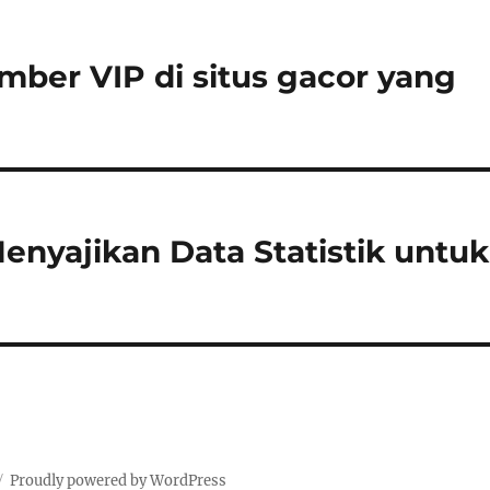
ber VIP di situs gacor yang
enyajikan Data Statistik untuk
Proudly powered by WordPress