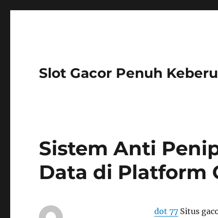
Slot Gacor Penuh Keber
Sistem Anti Pen
Data di Platform
dot 77
Situs gaco