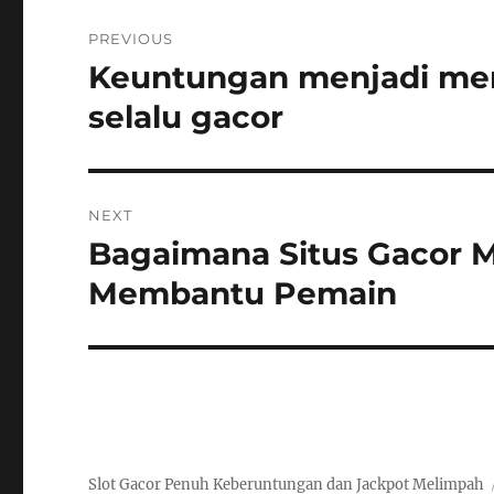
Post
PREVIOUS
navigation
Keuntungan menjadi mem
Previous
post:
selalu gacor
NEXT
Bagaimana Situs Gacor M
Next
post:
Membantu Pemain
Slot Gacor Penuh Keberuntungan dan Jackpot Melimpah