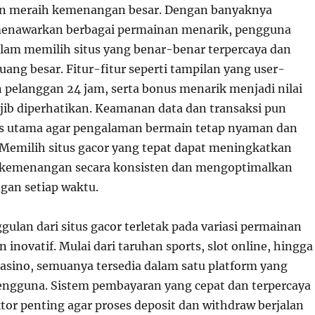
gin meraih kemenangan besar. Dengan banyaknya
menawarkan berbagai permainan menarik, pengguna
dalam memilih situs yang benar-benar terpercaya dan
ang besar. Fitur-fitur seperti tampilan yang user-
n pelanggan 24 jam, serta bonus menarik menjadi nilai
ib diperhatikan. Keamanan data dan transaksi pun
as utama agar pengalaman bermain tetap nyaman dan
 Memilih situs gacor yang tepat dapat meningkatkan
 kemenangan secara konsisten dan mengoptimalkan
gan setiap waktu.
ggulan dari situs gacor terletak pada variasi permainan
 inovatif. Mulai dari taruhan sports, slot online, hingga
casino, semuanya tersedia dalam satu platform yang
gguna. Sistem pembayaran yang cepat dan terpercaya
tor penting agar proses deposit dan withdraw berjalan