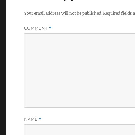
Your email address will not be published.
Required fields
COMMENT
*
NAME
*