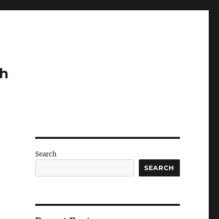
ah
Search
SEARCH