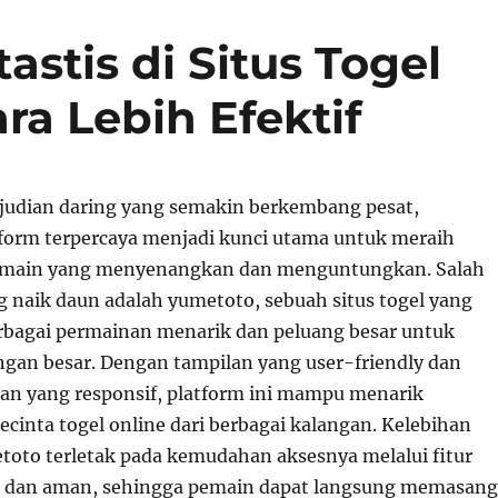
astis di Situs Togel
ra Lebih Efektif
judian daring yang semakin berkembang pesat,
form terpercaya menjadi kunci utama untuk meraih
main yang menyenangkan dan menguntungkan. Salah
g naik daun adalah yumetoto, sebuah situs togel yang
bagai permainan menarik dan peluang besar untuk
an besar. Dengan tampilan yang user-friendly dan
an yang responsif, platform ini mampu menarik
ecinta togel online dari berbagai kalangan. Kelebihan
toto terletak pada kemudahan aksesnya melalui fitur
at dan aman, sehingga pemain dapat langsung memasang