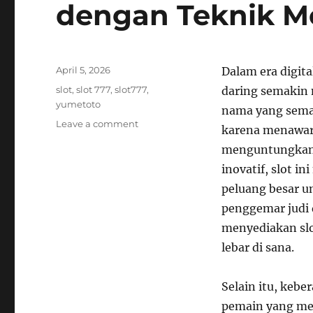
dengan Teknik M
Posted
April 5, 2026
Dalam era digit
on
Tags
slot
,
slot 777
,
slot777
,
daring semakin 
yumetoto
nama yang sema
on
Leave a comment
karena menawar
Tingkatkan
menguntungkan. 
Peluang
Jackpot
inovatif, slot 
Slot777
peluang besar u
dengan
penggemar judi 
Teknik
Modern
menyediakan slo
lebar di sana.
Selain itu, kebe
pemain yang me