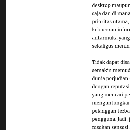
desktop maupun 
saja dan di mana
prioritas utama,
kebocoran infor
antarmuka yang
sekaligus meni
Tidak dapat dis
semakin memuda
dunia perjudian
dengan reputasi
yang mencari p
menguntungkan.
pelanggan terbai
pengguna. Jadi,
rasakan sensasi