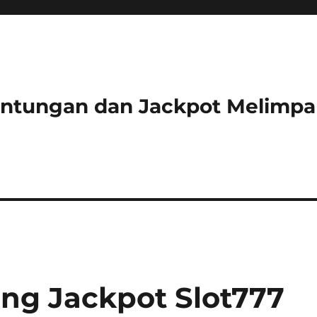
untungan dan Jackpot Melimp
ng Jackpot Slot777