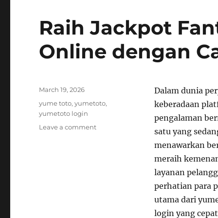
Raih Jackpot Fant
Online dengan Ca
Posted
March 19, 2026
Dalam dunia per
on
Tags
yume toto
,
yumetoto
,
keberadaan plat
yumetoto login
pengalaman ber
on
Leave a comment
satu yang sedan
Raih
menawarkan ber
Jackpot
Fantastis
meraih kemenang
di
layanan pelangg
Situs
perhatian para p
Togel
Online
utama dari yume
dengan
login yang cep