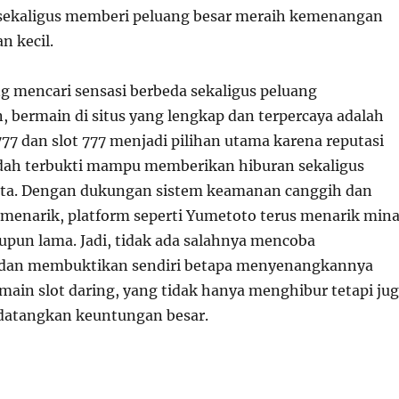
sekaligus memberi peluang besar meraih kemenangan
n kecil.
g mencari sensasi berbeda sekaligus peluang
bermain di situs yang lengkap dan terpercaya adalah
77 dan slot 777 menjadi pilihan utama karena reputasi
dah terbukti mampu memberikan hiburan sekaligus
ta. Dengan dukungan sistem keamanan canggih dan
enarik, platform seperti Yumetoto terus menarik mina
pun lama. Jadi, tidak ada salahnya mencoba
dan membuktikan sendiri betapa menyenangkannya
ain slot daring, yang tidak hanya menghibur tetapi ju
datangkan keuntungan besar.