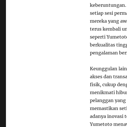
keberuntungan.
setiap sesi per
mereka yang awa
terus kembali u
seperti Yumetot
berkualitas tin
pengalaman ber
Keunggulan lain
akses dan transa
fisik, cukup de
menikmati hibur
pelanggan yang r
memastikan seti
adanya inovasi t
Yumetoto menaw