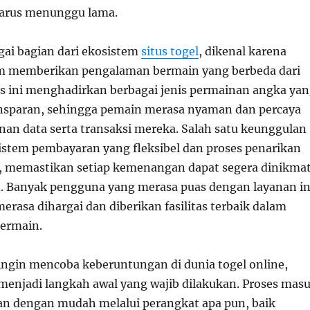
harus menunggu lama.
gai bagian dari ekosistem
situs togel
, dikenal karena
am memberikan pengalaman bermain yang berbeda dari
us ini menghadirkan berbagai jenis permainan angka ya
nsparan, sehingga pemain merasa nyaman dan percaya
an data serta transaksi mereka. Salah satu keunggulan
sistem pembayaran yang fleksibel dan proses penarikan
, memastikan setiap kemenangan dapat segera dinikmat
 Banyak pengguna yang merasa puas dengan layanan in
rasa dihargai dan diberikan fasilitas terbaik dalam
bermain.
ingin mencoba keberuntungan di dunia togel online,
menjadi langkah awal yang wajib dilakukan. Proses mas
an dengan mudah melalui perangkat apa pun, baik