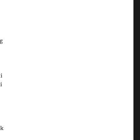
ng
i
i
uk