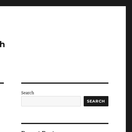
ah
Search
SEARCH