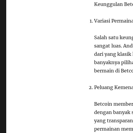
Keunggulan Bet
Variasi Permain
Salah satu keun
sangat luas. And
dari yang klasi
banyaknya pilih
bermain di Betco
Peluang Kemena
Betcoin member
dengan banyak s
yang transparan
permainan memb