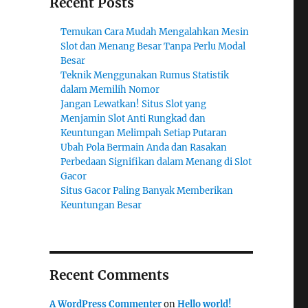
Recent Posts
Temukan Cara Mudah Mengalahkan Mesin
Slot dan Menang Besar Tanpa Perlu Modal
Besar
Teknik Menggunakan Rumus Statistik
dalam Memilih Nomor
Jangan Lewatkan! Situs Slot yang
Menjamin Slot Anti Rungkad dan
Keuntungan Melimpah Setiap Putaran
Ubah Pola Bermain Anda dan Rasakan
Perbedaan Signifikan dalam Menang di Slot
Gacor
Situs Gacor Paling Banyak Memberikan
Keuntungan Besar
Recent Comments
A WordPress Commenter
on
Hello world!