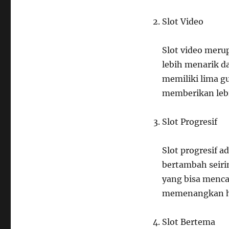
Slot Video
Slot video meru
lebih menarik da
memiliki lima gu
memberikan leb
Slot Progresif
Slot progresif 
bertambah seiri
yang bisa menca
memenangkan ha
Slot Bertema