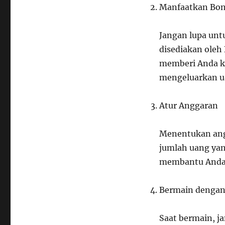
Manfaatkan Bo
Jangan lupa un
disediakan oleh 
memberi Anda k
mengeluarkan u
Atur Anggaran
Menentukan angg
jumlah uang yang
membantu Anda 
Bermain dengan
Saat bermain, j