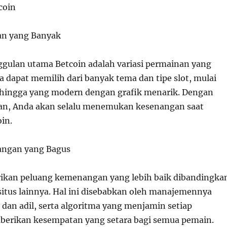
coin
an yang Banyak
ggulan utama Betcoin adalah variasi permainan yang
a dapat memilih dari banyak tema dan tipe slot, mulai
k hingga yang modern dengan grafik menarik. Dengan
an, Anda akan selalu menemukan kesenangan saat
in.
ngan yang Bagus
ikan peluang kemenangan yang lebih baik dibandingka
itus lainnya. Hal ini disebabkan oleh manajemennya
 dan adil, serta algoritma yang menjamin setiap
erikan kesempatan yang setara bagi semua pemain.