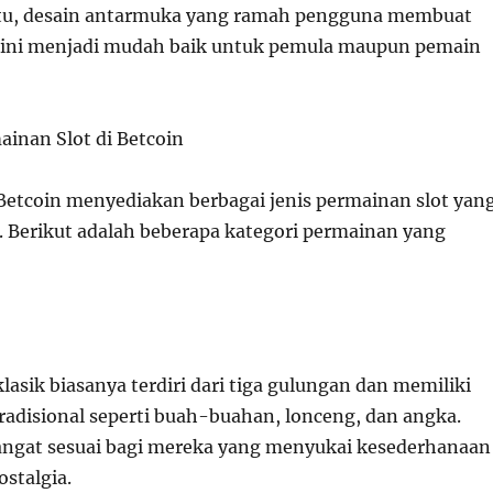
 itu, desain antarmuka yang ramah pengguna membuat
us ini menjadi mudah baik untuk pemula maupun pemain
ainan Slot di Betcoin
r Betcoin menyediakan berbagai jenis permainan slot yan
h. Berikut adalah beberapa kategori permainan yang
lasik biasanya terdiri dari tiga gulungan dan memiliki
radisional seperti buah-buahan, lonceng, dan angka.
angat sesuai bagi mereka yang menyukai kesederhanaan
stalgia.