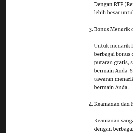
Dengan RTP (Ret
lebih besar un
Bonus Menarik 
Untuk menarik l
berbagai bonus 
putaran gratis,
bermain Anda. 
tawaran menari
bermain Anda.
Keamanan dan 
Keamanan sangat
dengan berbagai