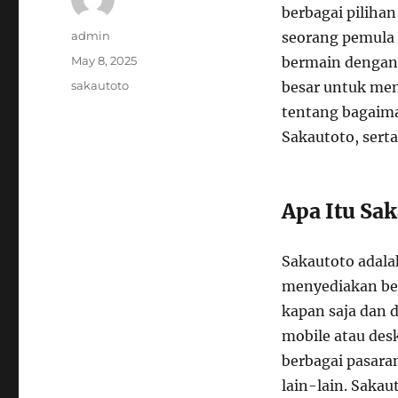
berbagai piliha
Author
admin
seorang pemula
Posted
May 8, 2025
bermain dengan 
on
Tags
sakautoto
besar untuk men
tentang bagaim
Sakautoto, sert
Apa Itu Sa
Sakautoto adalah
menyediakan ber
kapan saja dan 
mobile atau des
berbagai pasara
lain-lain. Saka