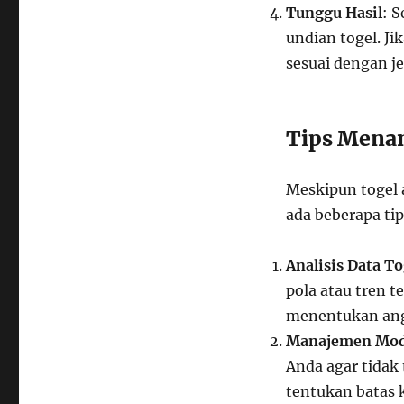
Tunggu Hasil
: 
undian togel. J
sesuai dengan je
Tips Menan
Meskipun togel
ada beberapa t
Analisis Data To
pola atau tren 
menentukan angk
Manajemen Mod
Anda agar tidak
tentukan batas 