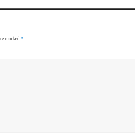
 are marked
*