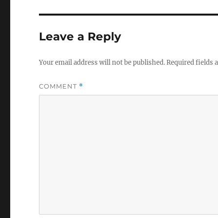
Leave a Reply
Your email address will not be published.
Required fields
COMMENT
*