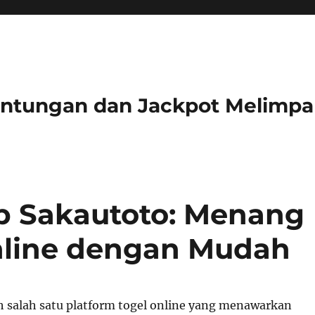
untungan dan Jackpot Melimp
 Sakautoto: Menang
nline dengan Mudah
 salah satu platform togel online yang menawarkan