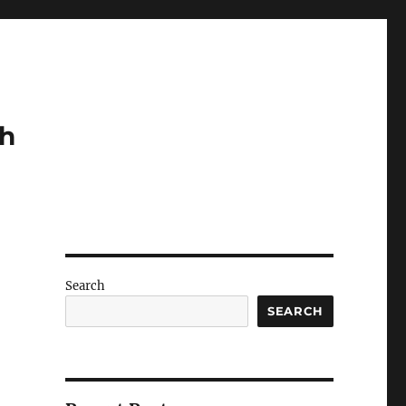
ah
Search
SEARCH