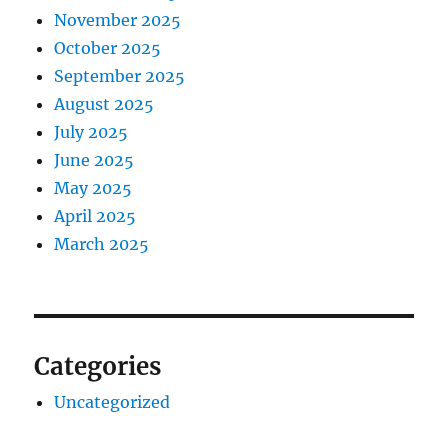
November 2025
October 2025
September 2025
August 2025
July 2025
June 2025
May 2025
April 2025
March 2025
Categories
Uncategorized