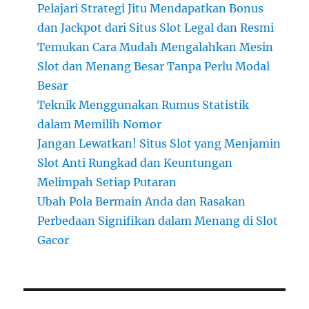
Pelajari Strategi Jitu Mendapatkan Bonus
dan Jackpot dari Situs Slot Legal dan Resmi
Temukan Cara Mudah Mengalahkan Mesin
Slot dan Menang Besar Tanpa Perlu Modal
Besar
Teknik Menggunakan Rumus Statistik
dalam Memilih Nomor
Jangan Lewatkan! Situs Slot yang Menjamin
Slot Anti Rungkad dan Keuntungan
Melimpah Setiap Putaran
Ubah Pola Bermain Anda dan Rasakan
Perbedaan Signifikan dalam Menang di Slot
Gacor