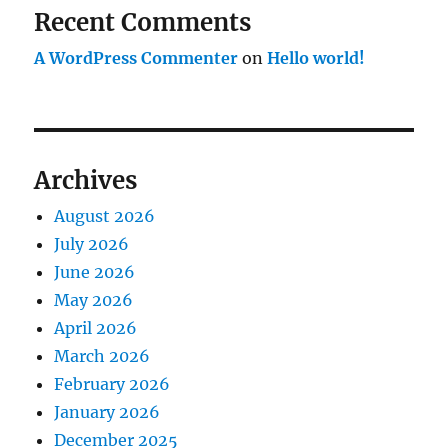
Recent Comments
A WordPress Commenter
on
Hello world!
Archives
August 2026
July 2026
June 2026
May 2026
April 2026
March 2026
February 2026
January 2026
December 2025