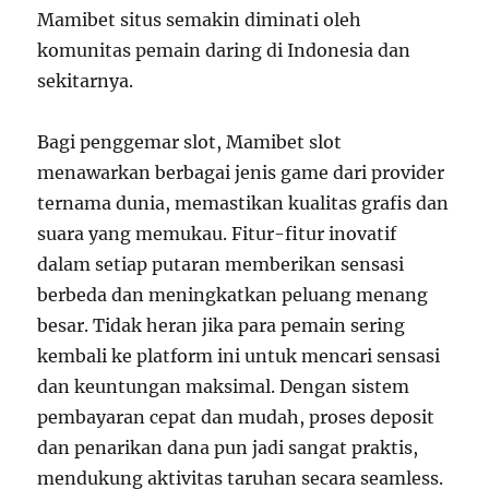
Mamibet situs semakin diminati oleh
komunitas pemain daring di Indonesia dan
sekitarnya.
Bagi penggemar slot, Mamibet slot
menawarkan berbagai jenis game dari provider
ternama dunia, memastikan kualitas grafis dan
suara yang memukau. Fitur-fitur inovatif
dalam setiap putaran memberikan sensasi
berbeda dan meningkatkan peluang menang
besar. Tidak heran jika para pemain sering
kembali ke platform ini untuk mencari sensasi
dan keuntungan maksimal. Dengan sistem
pembayaran cepat dan mudah, proses deposit
dan penarikan dana pun jadi sangat praktis,
mendukung aktivitas taruhan secara seamless.