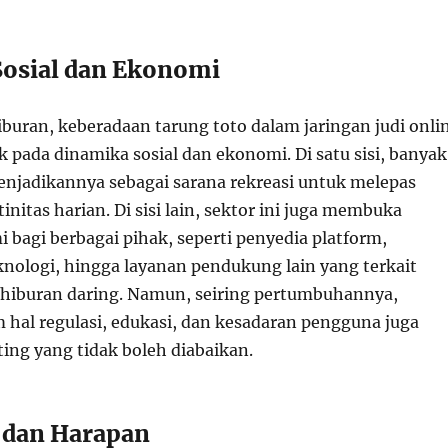
osial dan Ekonomi
iburan, keberadaan tarung toto dalam jaringan judi onli
 pada dinamika sosial dan ekonomi. Di satu sisi, banyak
enjadikannya sebagai sarana rekreasi untuk melepas
tinitas harian. Di sisi lain, sektor ini juga membuka
 bagi berbagai pihak, seperti penyedia platform,
ologi, hingga layanan pendukung lain yang terkait
 hiburan daring. Namun, seiring pertumbuhannya,
 hal regulasi, edukasi, dan kesadaran pengguna juga
ing yang tidak boleh diabaikan.
 dan Harapan