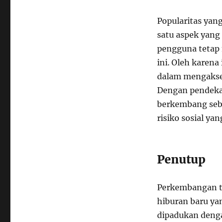
Popularitas yang
satu aspek yang
pengguna tetap 
ini. Oleh karen
dalam mengakses
Dengan pendekata
berkembang seb
risiko sosial yan
Penutup
Perkembangan t
hiburan baru yan
dipadukan denga