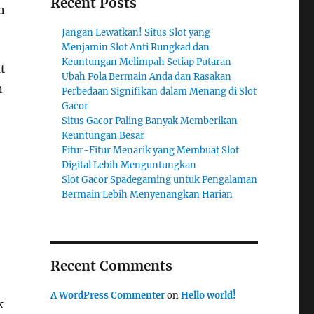
Recent Posts
n
Jangan Lewatkan! Situs Slot yang
Menjamin Slot Anti Rungkad dan
Keuntungan Melimpah Setiap Putaran
t
Ubah Pola Bermain Anda dan Rasakan
n
Perbedaan Signifikan dalam Menang di Slot
Gacor
Situs Gacor Paling Banyak Memberikan
Keuntungan Besar
Fitur-Fitur Menarik yang Membuat Slot
Digital Lebih Menguntungkan
Slot Gacor Spadegaming untuk Pengalaman
Bermain Lebih Menyenangkan Harian
Recent Comments
A WordPress Commenter
on
Hello world!
k