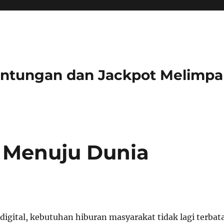
untungan dan Jackpot Melimp
 Menuju Dunia
digital, kebutuhan hiburan masyarakat tidak lagi terbat