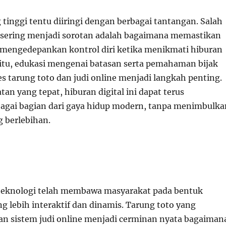
 tinggi tentu diiringi dengan berbagai tantangan. Salah
 sering menjadi sorotan adalah bagaimana memastikan
mengedepankan kontrol diri ketika menikmati hiburan
a itu, edukasi mengenai batasan serta pemahaman bijak
 tarung toto dan judi online menjadi langkah penting.
n yang tepat, hiburan digital ini dapat terus
agai bagian dari gaya hidup modern, tanpa menimbulka
g berlebihan.
eknologi telah membawa masyarakat pada bentuk
g lebih interaktif dan dinamis. Tarung toto yang
n sistem judi online menjadi cerminan nyata bagaiman