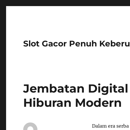
Slot Gacor Penuh Keber
Jembatan Digital
Hiburan Modern
Dalam era serba 