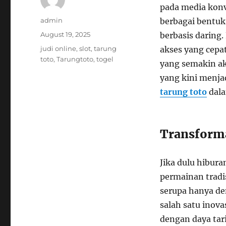
pada media konv
Author
admin
berbagai bentuk
Posted
August 19, 2025
berbasis daring
on
Tags
judi online
,
slot
,
tarung
akses yang cepa
toto
,
Tarungtoto
,
togel
yang semakin ak
yang kini menja
tarung toto
dala
Transforma
Jika dulu hibura
permainan tradi
serupa hanya de
salah satu inov
dengan daya tar