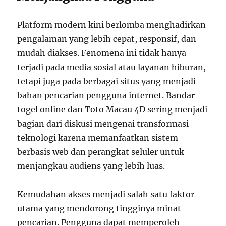
Platform modern kini berlomba menghadirkan
pengalaman yang lebih cepat, responsif, dan
mudah diakses. Fenomena ini tidak hanya
terjadi pada media sosial atau layanan hiburan,
tetapi juga pada berbagai situs yang menjadi
bahan pencarian pengguna internet. Bandar
togel online dan Toto Macau 4D sering menjadi
bagian dari diskusi mengenai transformasi
teknologi karena memanfaatkan sistem
berbasis web dan perangkat seluler untuk
menjangkau audiens yang lebih luas.
Kemudahan akses menjadi salah satu faktor
utama yang mendorong tingginya minat
pencarian. Pengguna dapat memperoleh