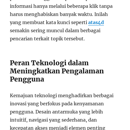
informasi hanya melalui beberapa klik tanpa
harus menghabiskan banyak waktu. Inilah
yang membuat kata kunci seperti
atas4d
semakin sering muncul dalam berbagai
pencarian terkait topik tersebut.
Peran Teknologi dalam
Meningkatkan Pengalaman
Pengguna
Kemajuan teknologi menghadirkan berbagai
inovasi yang berfokus pada kenyamanan
pengguna. Desain antarmuka yang lebih
intuitif, navigasi yang sederhana, dan
kecepatan akses menjadi elemen penting