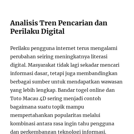
Analisis Tren Pencarian dan
Perilaku Digital
Perilaku pengguna internet terus mengalami
perubahan seiring meningkatnya literasi
digital. Masyarakat tidak lagi sekadar mencari
informasi dasar, tetapi juga membandingkan
berbagai sumber untuk mendapatkan wawasan
yang lebih lengkap. Bandar togel online dan
Toto Macau 4D sering menjadi contoh
bagaimana suatu topik mampu
mempertahankan popularitas melalui
kombinasi antara rasa ingin tahu pengguna
dan perkembangan teknologi informasi.