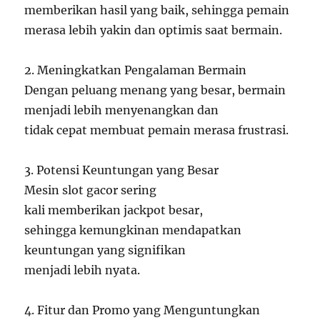
memberikan hasil yang baik, sehingga pemain
merasa lebih yakin dan optimis saat bermain.
2. Meningkatkan Pengalaman Bermain
Dengan peluang menang yang besar, bermain
menjadi lebih menyenangkan dan
tidak cepat membuat pemain merasa frustrasi.
3. Potensi Keuntungan yang Besar
Mesin slot gacor sering
kali memberikan jackpot besar,
sehingga kemungkinan mendapatkan
keuntungan yang signifikan
menjadi lebih nyata.
4. Fitur dan Promo yang Menguntungkan