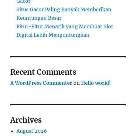
Gacor
Situs Gacor Paling Banyak Memberikan
Keuntungan Besar
Fitur-Fitur Menarik yang Membuat Slot
Digital Lebih Menguntungkan
Recent Comments
A WordPress Commenter
on
Hello world!
Archives
August 2026