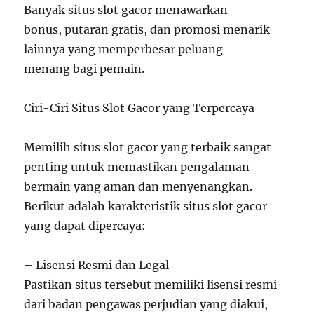
Banyak situs slot gacor menawarkan
bonus, putaran gratis, dan promosi menarik
lainnya yang memperbesar peluang
menang bagi pemain.
Ciri-Ciri Situs Slot Gacor yang Terpercaya
Memilih situs slot gacor yang terbaik sangat
penting untuk memastikan pengalaman
bermain yang aman dan menyenangkan.
Berikut adalah karakteristik situs slot gacor
yang dapat dipercaya:
– Lisensi Resmi dan Legal
Pastikan situs tersebut memiliki lisensi resmi
dari badan pengawas perjudian yang diakui,