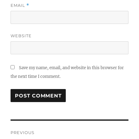
EMAIL
*
WEBSITE
Save my name, email, and website in this browser for
the next time I comment.
Post
PREVIOUS