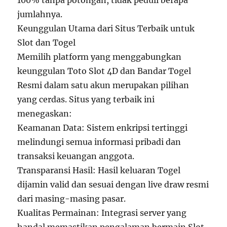
100% tanpa potongan, tidak peduli berapa
jumlahnya.
Keunggulan Utama dari Situs Terbaik untuk
Slot dan Togel
Memilih platform yang menggabungkan
keunggulan Toto Slot 4D dan Bandar Togel
Resmi dalam satu akun merupakan pilihan
yang cerdas. Situs yang terbaik ini
menegaskan:
Keamanan Data: Sistem enkripsi tertinggi
melindungi semua informasi pribadi dan
transaksi keuangan anggota.
Transparansi Hasil: Hasil keluaran Togel
dijamin valid dan sesuai dengan live draw resmi
dari masing-masing pasar.
Kualitas Permainan: Integrasi server yang