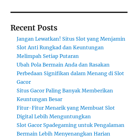
Recent Posts
Jangan Lewatkan! Situs Slot yang Menjamin
Slot Anti Rungkad dan Keuntungan
Melimpah Setiap Putaran
Ubah Pola Bermain Anda dan Rasakan
Perbedaan Signifikan dalam Menang di Slot
Gacor
Situs Gacor Paling Banyak Memberikan
Keuntungan Besar
Fitur-Fitur Menarik yang Membuat Slot
Digital Lebih Menguntungkan
Slot Gacor Spadegaming untuk Pengalaman
Bermain Lebih Menyenangkan Harian